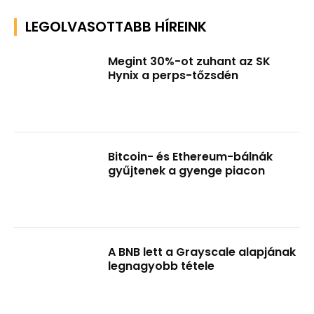
LEGOLVASOTTABB HÍREINK
Megint 30%-ot zuhant az SK
Hynix a perps-tőzsdén
Bitcoin- és Ethereum-bálnák
gyűjtenek a gyenge piacon
A BNB lett a Grayscale alapjának
legnagyobb tétele