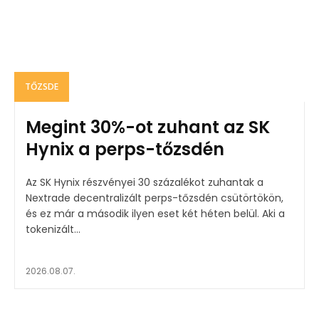
TŐZSDE
Megint 30%-ot zuhant az SK
Hynix a perps-tőzsdén
Az SK Hynix részvényei 30 százalékot zuhantak a
Nextrade decentralizált perps-tőzsdén csütörtökön,
és ez már a második ilyen eset két héten belül. Aki a
tokenizált...
2026.08.07.