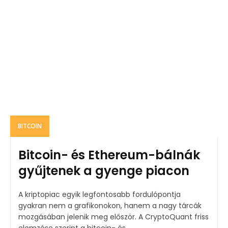
BITCOIN
Bitcoin- és Ethereum-bálnák
gyűjtenek a gyenge piacon
A kriptopiac egyik legfontosabb fordulópontja
gyakran nem a grafikonokon, hanem a nagy tárcák
mozgásában jelenik meg először. A CryptoQuant friss
elemzése szerint a bitcoin- és...