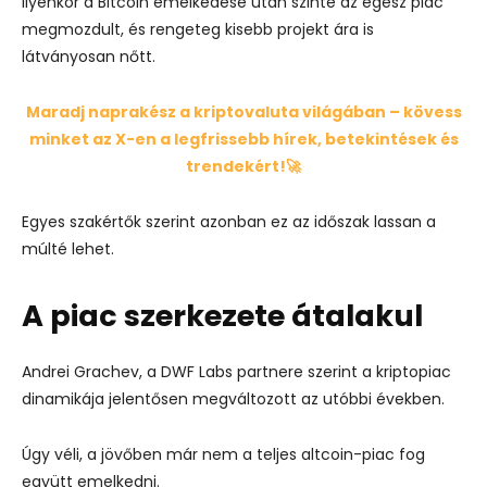
Ilyenkor a Bitcoin emelkedése után szinte az egész piac
megmozdult, és rengeteg kisebb projekt ára is
látványosan nőtt.
Maradj naprakész a kriptovaluta világában – kövess
minket az X-en a legfrissebb hírek, betekintések és
trendekért!🚀
Egyes szakértők szerint azonban ez az időszak lassan a
múlté lehet.
A piac szerkezete átalakul
Andrei Grachev, a DWF Labs partnere szerint a kriptopiac
dinamikája jelentősen megváltozott az utóbbi években.
Úgy véli, a jövőben már nem a teljes altcoin-piac fog
együtt emelkedni.