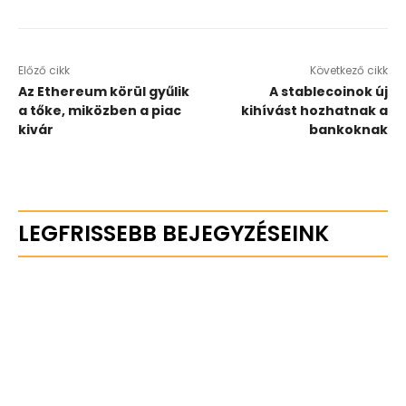
Előző cikk
Következő cikk
Az Ethereum körül gyűlik
A stablecoinok új
a tőke, miközben a piac
kihívást hozhatnak a
kivár
bankoknak
LEGFRISSEBB BEJEGYZÉSEINK