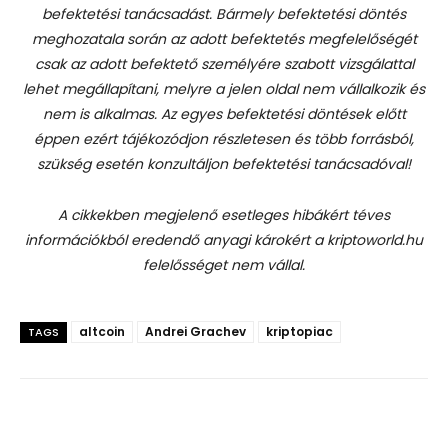
befektetési tanácsadást.
Bármely befektetési döntés
meghozatala során az adott befektetés megfelelőségét
csak az adott befektető személyére szabott vizsgálattal
lehet megállapítani, melyre a jelen oldal nem vállalkozik és
nem is alkalmas. Az egyes befektetési döntések előtt
éppen ezért tájékozódjon részletesen és több forrásból,
szükség esetén konzultáljon befektetési tanácsadóval!
A cikkekben megjelenő esetleges hibákért téves
információkból eredendő anyagi károkért a kriptoworld.hu
felelősséget nem vállal.
altcoin
Andrei Grachev
kriptopiac
TAGS