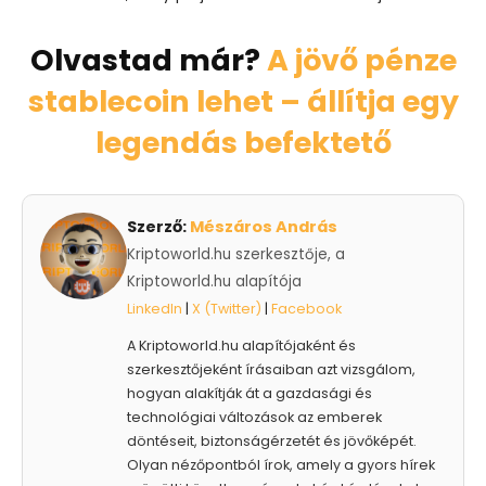
Olvastad már?
A jövő pénze
stablecoin lehet – állítja egy
legendás befektető
Szerző:
Mészáros András
Kriptoworld.hu szerkesztője, a
Kriptoworld.hu alapítója
LinkedIn
|
X (Twitter)
|
Facebook
A Kriptoworld.hu alapítójaként és
szerkesztőjeként írásaiban azt vizsgálom,
hogyan alakítják át a gazdasági és
technológiai változások az emberek
döntéseit, biztonságérzetét és jövőképét.
Olyan nézőpontból írok, amely a gyors hírek