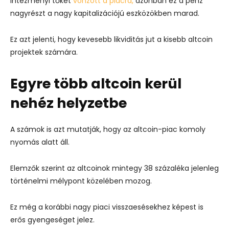
intézményi tőkét
vonzott a piacra,
azonban ez a pénz
nagyrészt a nagy kapitalizációjú eszközökben marad.
Ez azt jelenti, hogy kevesebb likviditás jut a kisebb altcoin
projektek számára.
Egyre több altcoin kerül
nehéz helyzetbe
A számok is azt mutatják, hogy az altcoin-piac komoly
nyomás alatt áll.
Elemzők szerint az altcoinok mintegy 38 százaléka jelenleg
történelmi mélypont közelében mozog.
Ez még a korábbi nagy piaci visszaesésekhez képest is
erős gyengeséget jelez.