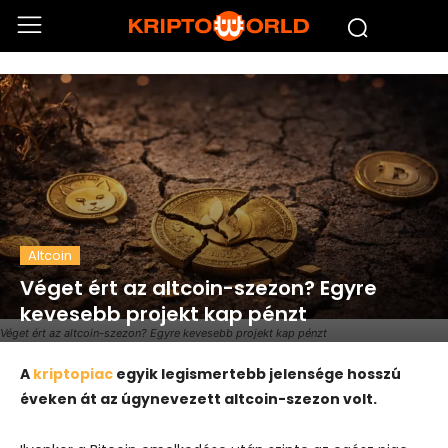
Altcoin
Véget ért az altcoin-szezon? Egyre
kevesebb projekt kap pénzt
Véget ért az altcoin-szezon? Egyre kevesebb projekt kap pénzt
A
kriptopiac
egyik legismertebb jelensége hosszú
éveken át az úgynevezett altcoin-szezon volt.