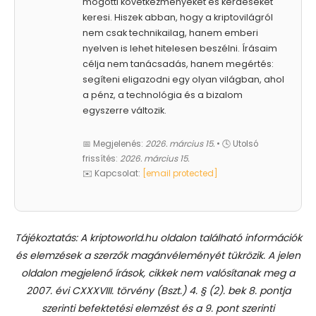
mögötti következményeket és kérdéseket
keresi. Hiszek abban, hogy a kriptovilágról
nem csak technikailag, hanem emberi
nyelven is lehet hitelesen beszélni. Írásaim
célja nem tanácsadás, hanem megértés:
segíteni eligazodni egy olyan világban, ahol
a pénz, a technológia és a bizalom
egyszerre változik.
📅 Megjelenés:
2026. március 15.
• 🕓 Utolsó
frissítés:
2026. március 15.
✉️ Kapcsolat:
[email protected]
Tájékoztatás: A kriptoworld.hu oldalon található információk
és elemzések a szerzők magánvéleményét tükrözik. A jelen
oldalon megjelenő írások, cikkek nem valósítanak meg a
2007. évi CXXXVIII. törvény (Bszt.) 4. § (2). bek 8. pontja
szerinti befektetési elemzést és a 9. pont szerinti