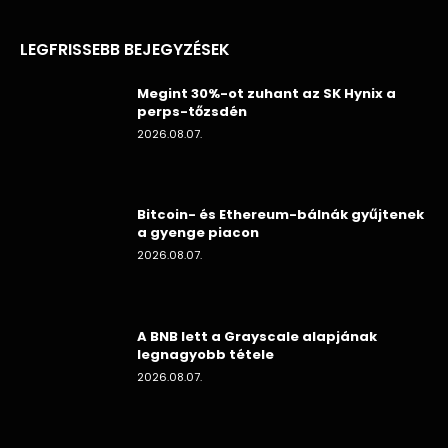
LEGFRISSEBB BEJEGYZÉSEK
Megint 30%-ot zuhant az SK Hynix a
perps-tőzsdén
2026.08.07.
Bitcoin- és Ethereum-bálnák gyűjtenek
a gyenge piacon
2026.08.07.
A BNB lett a Grayscale alapjának
legnagyobb tétele
2026.08.07.