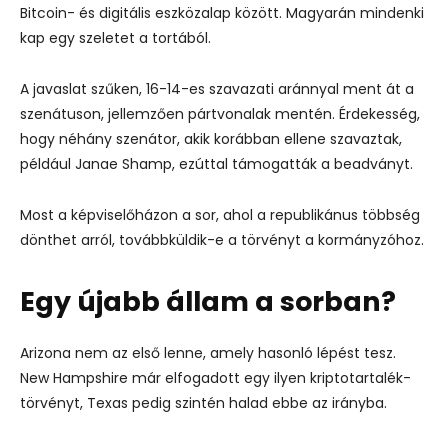
Bitcoin- és digitális eszközalap között. Magyarán mindenki
kap egy szeletet a tortából.
A javaslat szűken, 16-14-es szavazati aránnyal ment át a
szenátuson, jellemzően pártvonalak mentén. Érdekesség,
hogy néhány szenátor, akik korábban ellene szavaztak,
például Janae Shamp, ezúttal támogatták a beadványt.
Most a képviselőházon a sor, ahol a republikánus többség
dönthet arról, továbbküldik-e a törvényt a kormányzóhoz.
Egy újabb állam a sorban?
Arizona nem az első lenne, amely hasonló lépést tesz.
New Hampshire már elfogadott egy ilyen kriptotartalék-
törvényt, Texas pedig szintén halad ebbe az irányba.