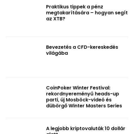
Praktikus tippek a pénz
megtakarítására – hogyan segít
az XTB?
Bevezetés a CFD-kereskedés
világába
CoinPoker Winter Festival:
rekordnyereményű heads-up
parti, új Mosböck-videó és
dübörgő Winter Masters Series
A legjobb kriptovaluták 10 dollár