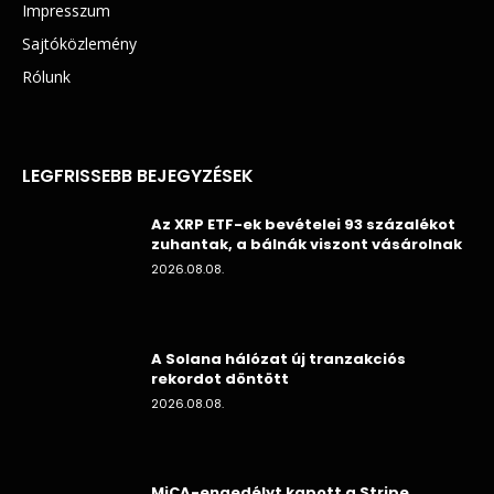
Impresszum
Sajtóközlemény
Rólunk
LEGFRISSEBB BEJEGYZÉSEK
Az XRP ETF-ek bevételei 93 százalékot
zuhantak, a bálnák viszont vásárolnak
2026.08.08.
A Solana hálózat új tranzakciós
rekordot döntött
2026.08.08.
MiCA-engedélyt kapott a Stripe