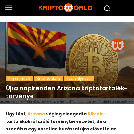
Kripto hírek
Kriptovaluta
Szabályozás
Újra napirenden Arizona kriptotartalék-
törvénye
Arizona kriptoadótörvényeket vezetne be az állam digitális gazdaságának erősítésére
Úgy tűnt,
Arizona
végleg elengedi a
Bitcoin
-
tartalékokról szóló törvénytervezetet, de a
szenátus egy váratlan húzással újra elővette az