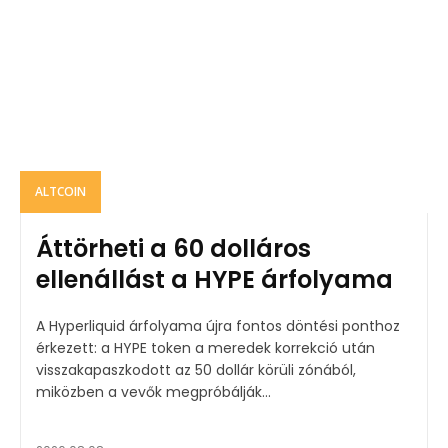
ALTCOIN
Áttörheti a 60 dolláros
ellenállást a HYPE árfolyama
A Hyperliquid árfolyama újra fontos döntési ponthoz
érkezett: a HYPE token a meredek korrekció után
visszakapaszkodott az 50 dollár körüli zónából,
miközben a vevők megpróbálják...