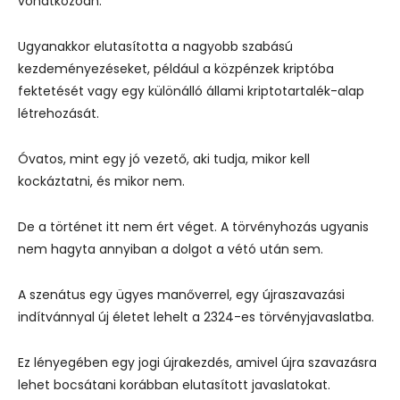
vonatkozóan.
Ugyanakkor elutasította a nagyobb szabású
kezdeményezéseket, például a közpénzek kriptóba
fektetését vagy egy különálló állami kriptotartalék-alap
létrehozását.
Óvatos, mint egy jó vezető, aki tudja, mikor kell
kockáztatni, és mikor nem.
De a történet itt nem ért véget. A törvényhozás ugyanis
nem hagyta annyiban a dolgot a vétó után sem.
A szenátus egy ügyes manőverrel, egy újraszavazási
indítvánnyal új életet lehelt a 2324-es törvényjavaslatba.
Ez lényegében egy jogi újrakezdés, amivel újra szavazásra
lehet bocsátani korábban elutasított javaslatokat.