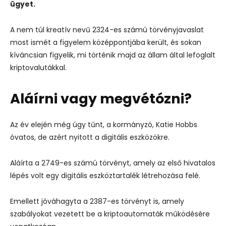
ügyet.
A nem túl kreatív nevű 2324-es számú törvényjavaslat
most ismét a figyelem középpontjába került, és sokan
kíváncsian figyelik, mi történik majd az állam által lefoglalt
kriptovalutákkal.
Aláírni vagy megvétózni?
Az év elején még úgy tűnt, a kormányzó, Katie Hobbs
óvatos, de azért nyitott a digitális eszközökre.
Aláírta a 2749-es számú törvényt, amely az első hivatalos
lépés volt egy digitális eszköztartalék létrehozása felé.
Emellett jóváhagyta a 2387-es törvényt is, amely
szabályokat vezetett be a kriptoautomaták működésére