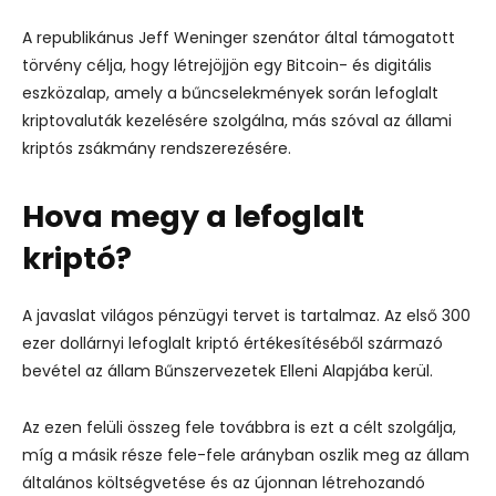
A republikánus Jeff Weninger szenátor által támogatott
törvény célja, hogy létrejöjjön egy Bitcoin- és digitális
eszközalap, amely a bűncselekmények során lefoglalt
kriptovaluták kezelésére szolgálna, más szóval az állami
kriptós zsákmány rendszerezésére.
Hova megy a lefoglalt
kriptó?
A javaslat világos pénzügyi tervet is tartalmaz. Az első 300
ezer dollárnyi lefoglalt kriptó értékesítéséből származó
bevétel az állam Bűnszervezetek Elleni Alapjába kerül.
Az ezen felüli összeg fele továbbra is ezt a célt szolgálja,
míg a másik része fele-fele arányban oszlik meg az állam
általános költségvetése és az újonnan létrehozandó