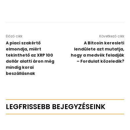
Előző cikk
Következő cikk
A piaci szakértő
A Bitcoin keresleti
elmondja, miért
lendülete azt mutatja,
tekinthető az XRP 100
hogy a medvék feladják
dollár alatti áron még
– Fordulat közeledik?
mindig korai
beszállásnak
LEGFRISSEBB BEJEGYZÉSEINK