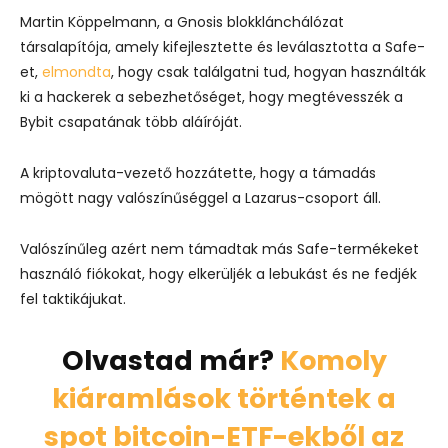
Martin Köppelmann, a Gnosis blokklánchálózat
társalapítója, amely kifejlesztette és leválasztotta a Safe-
et,
elmondta
, hogy csak találgatni tud, hogyan használták
ki a hackerek a sebezhetőséget, hogy megtévesszék a
Bybit csapatának több aláíróját.
A kriptovaluta-vezető hozzátette, hogy a támadás
mögött nagy valószínűséggel a Lazarus-csoport áll.
Valószínűleg azért nem támadtak más Safe-termékeket
használó fiókokat, hogy elkerüljék a lebukást és ne fedjék
fel taktikájukat.
Olvastad már?
Komoly
kiáramlások történtek a
spot bitcoin-ETF-ekből az