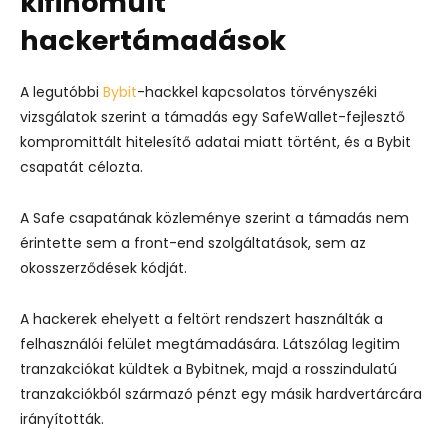
kifinomult
hackertámadások
A legutóbbi
Bybit
-hackkel kapcsolatos törvényszéki
vizsgálatok szerint a támadás egy SafeWallet-fejlesztő
kompromittált hitelesítő adatai miatt történt, és a Bybit
csapatát célozta.
A Safe csapatának közleménye szerint a támadás nem
érintette sem a front-end szolgáltatások, sem az
okosszerződések kódját.
A hackerek ehelyett a feltört rendszert használták a
felhasználói felület megtámadására. Látszólag legitim
tranzakciókat küldtek a Bybitnek, majd a rosszindulatú
tranzakciókból származó pénzt egy másik hardvertárcára
irányították.