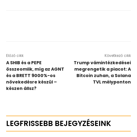
Előző cikk
Következő cikk
A SHIB és a PEPE
Trump vámintézkedései
összeomlik, míg az AGNT
megrengetik a piacot: A
és a BRETT 9000%-os
Bitcoin zuhan, a Solana
növekedésre készül –
TVL mélyponton
készen állsz?
LEGFRISSEBB BEJEGYZÉSEINK