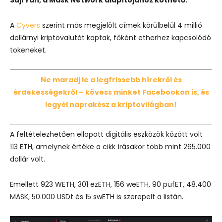
A
Cyvers
szerint más megjelölt címek körülbelül 4 millió
dollárnyi kriptovalutát kaptak, főként etherhez kapcsolódó
tokeneket.
Ne maradj le a legfrissebb hírekről és
érdekességekről – kövess minket Facebookon is, és
legyél naprakész a kriptovilágban!
A feltételezhetően ellopott digitális eszközök között volt
113 ETH, amelynek értéke a cikk írásakor több mint 265.000
dollár volt.
Emellett 923 WETH, 301 ezETH, 156 weETH, 90 pufET, 48.400
MASK, 50.000 USDt és 15 swETH is szerepelt a listán.