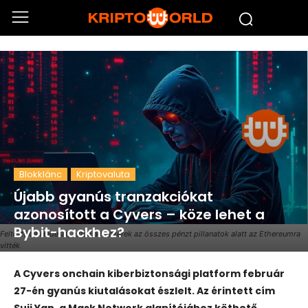
Blokklánc
Kriptovaluta
Újabb gyanús tranzakciókat
azonosított a Cyvers – köze lehet a
Bybit-hackhez?
Feltörték a Hederát, aztán a hackerek az összes pénzt pillanatok alatt az Ethereumra
vitték
A Cyvers onchain kiberbiztonsági platform február
27-én gyanús kiutalásokat észlelt. Az érintett cím
Suji Yan, a Mask Network alapítójához köthető.