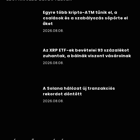
Egyre több kripto-ATM tűnik el, a
csalások és a szabályozás söpörte el
őket
2026.08.08.
Az XRP ETF-ek bevételei 93 százalékot
zuhantak, a bálnák viszont vásárolnak
2026.08.08.
A Solana hálózat új tranzakciós
rekordot döntött
2026.08.08.