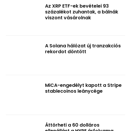
Az XRP ETF-ek bevételei 93
százalékot zuhantak, a bálnák
viszont vásárolnak
A Solana hálózat új tranzakciós
rekordot döntött
MiCA-engedélyt kapott a Stripe
stablecoinos leánycége
Áttörheti a 60 dolláros
ellenállást a HYPE árfolyama