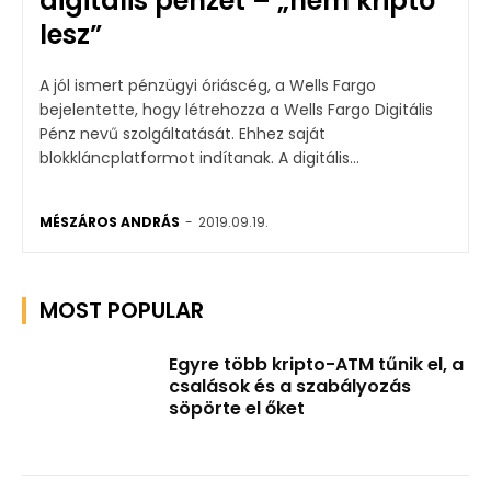
digitális pénzét – „nem kriptó
lesz”
A jól ismert pénzügyi óriáscég, a Wells Fargo
bejelentette, hogy létrehozza a Wells Fargo Digitális
Pénz nevű szolgáltatását. Ehhez saját
blokkláncplatformot indítanak. A digitális...
MÉSZÁROS ANDRÁS
-
2019.09.19.
MOST POPULAR
Egyre több kripto-ATM tűnik el, a
csalások és a szabályozás
söpörte el őket