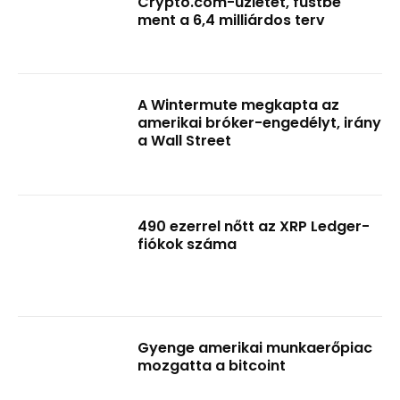
Crypto.com-üzletet, füstbe
ment a 6,4 milliárdos terv
A Wintermute megkapta az
amerikai bróker-engedélyt, irány
a Wall Street
490 ezerrel nőtt az XRP Ledger-
fiókok száma
Gyenge amerikai munkaerőpiac
mozgatta a bitcoint