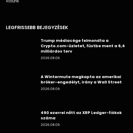
Rólunk
LEGFRISSEBB BEJEGYZÉSEK
Trump médiacége felmondta a
Crypto.com-üzletet, füstbe ment a 6,4
milliárdos terv
2026.08.09.
A Wintermute megkapta az amerikai
bróker-engedélyt, irány a Wall Street
2026.08.09.
490 ezerrel nőtt az XRP Ledger-fiókok
száma
2026.08.09.