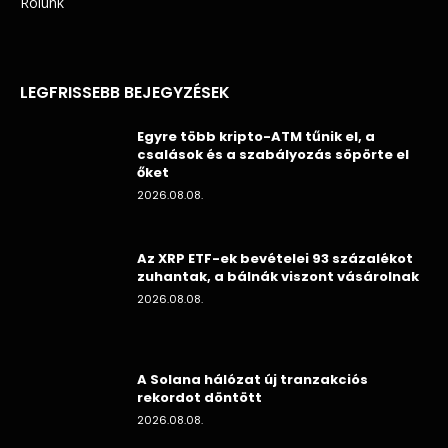
Rólunk
LEGFRISSEBB BEJEGYZÉSEK
Egyre több kripto-ATM tűnik el, a
csalások és a szabályozás söpörte el
őket
2026.08.08.
Az XRP ETF-ek bevételei 93 százalékot
zuhantak, a bálnák viszont vásárolnak
2026.08.08.
A Solana hálózat új tranzakciós
rekordot döntött
2026.08.08.