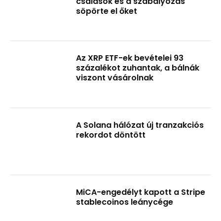
csalások és a szabályozás
söpörte el őket
Az XRP ETF-ek bevételei 93
százalékot zuhantak, a bálnák
viszont vásárolnak
A Solana hálózat új tranzakciós
rekordot döntött
MiCA-engedélyt kapott a Stripe
stablecoinos leánycége