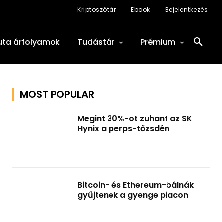
Kriptoszótár
Ebook
Bejelentkezés
uta árfolyamok
Tudástár
Prémium
MOST POPULAR
Megint 30%-ot zuhant az SK
Hynix a perps-tőzsdén
Bitcoin- és Ethereum-bálnák
gyűjtenek a gyenge piacon