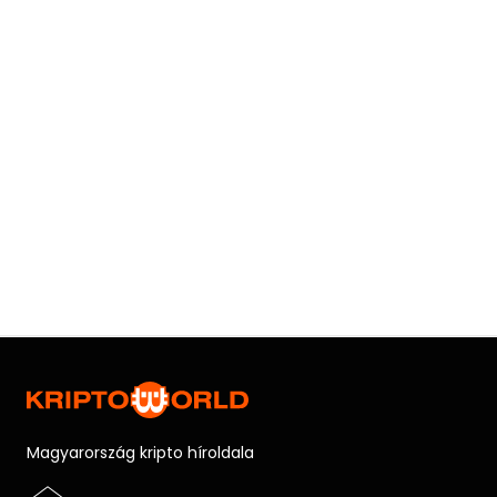
Magyarország kripto híroldala