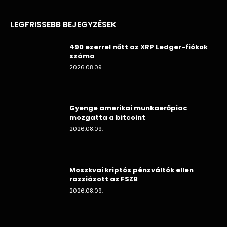
LEGFRISSEBB BEJEGYZÉSEK
490 ezerrel nőtt az XRP Ledger-fiókok
száma
2026.08.09.
Gyenge amerikai munkaerőpiac
mozgatta a bitcoint
2026.08.09.
Moszkvai kriptós pénzváltók ellen
razziázott az FSZB
2026.08.09.