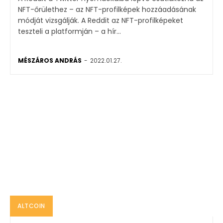
NFT-őrülethez – az NFT-profilképek hozzáadásának
módját vizsgálják. A Reddit az NFT-profilképeket
teszteli a platformján – a hír...
MÉSZÁROS ANDRÁS
-
2022.01.27.
ALTCOIN