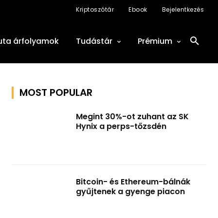
Kriptoszótár
Ebook
Bejelentkezés
uta árfolyamok
Tudástár
Prémium
MOST POPULAR
Megint 30%-ot zuhant az SK
Hynix a perps-tőzsdén
Bitcoin- és Ethereum-bálnák
gyűjtenek a gyenge piacon