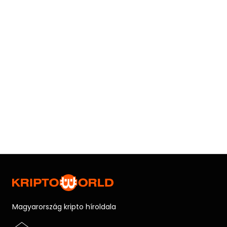
Magyarország kripto híroldala