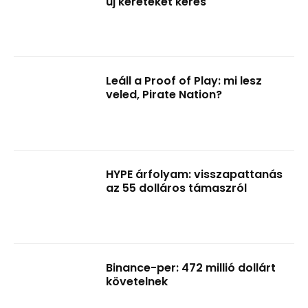
új kereteket keres
Leáll a Proof of Play: mi lesz
veled, Pirate Nation?
HYPE árfolyam: visszapattanás
az 55 dolláros támaszról
Binance-per: 472 millió dollárt
követelnek