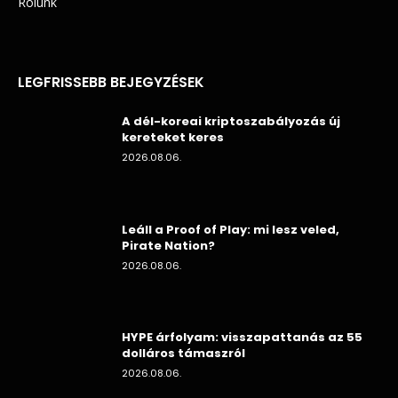
Rólunk
LEGFRISSEBB BEJEGYZÉSEK
A dél-koreai kriptoszabályozás új
kereteket keres
2026.08.06.
Leáll a Proof of Play: mi lesz veled,
Pirate Nation?
2026.08.06.
HYPE árfolyam: visszapattanás az 55
dolláros támaszról
2026.08.06.