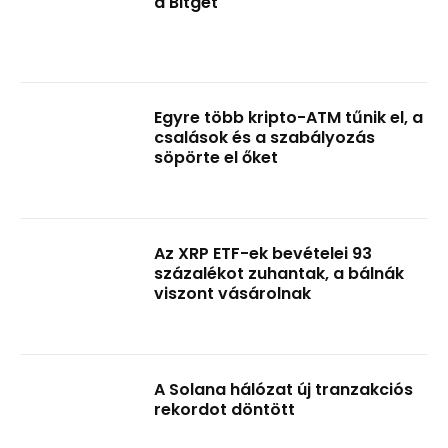
a Bitget
Egyre több kripto-ATM tűnik el, a
csalások és a szabályozás
söpörte el őket
Az XRP ETF-ek bevételei 93
százalékot zuhantak, a bálnák
viszont vásárolnak
A Solana hálózat új tranzakciós
rekordot döntött