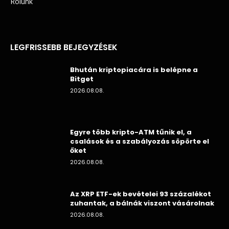
Rólunk
LEGFRISSEBB BEJEGYZÉSEK
Bhután kriptopiacára is belépne a
Bitget
2026.08.08.
Egyre több kripto-ATM tűnik el, a
csalások és a szabályozás söpörte el
őket
2026.08.08.
Az XRP ETF-ek bevételei 93 százalékot
zuhantak, a bálnák viszont vásárolnak
2026.08.08.