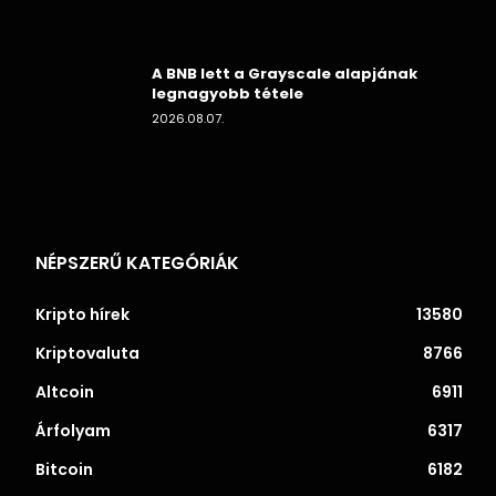
A BNB lett a Grayscale alapjának
legnagyobb tétele
2026.08.07.
NÉPSZERŰ KATEGÓRIÁK
Kripto hírek
13580
Kriptovaluta
8766
Altcoin
6911
Árfolyam
6317
Bitcoin
6182