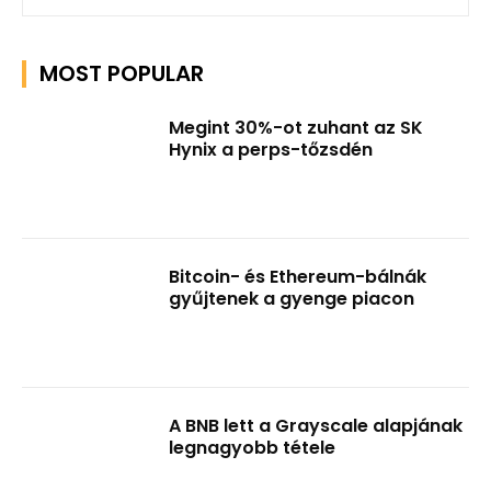
MOST POPULAR
Megint 30%-ot zuhant az SK
Hynix a perps-tőzsdén
Bitcoin- és Ethereum-bálnák
gyűjtenek a gyenge piacon
A BNB lett a Grayscale alapjának
legnagyobb tétele