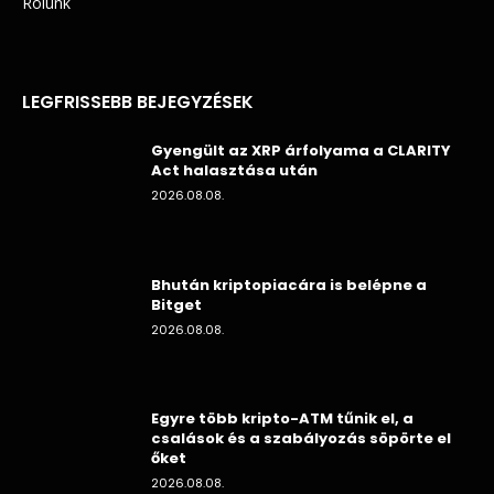
Rólunk
LEGFRISSEBB BEJEGYZÉSEK
Gyengült az XRP árfolyama a CLARITY
Act halasztása után
2026.08.08.
Bhután kriptopiacára is belépne a
Bitget
2026.08.08.
Egyre több kripto-ATM tűnik el, a
csalások és a szabályozás söpörte el
őket
2026.08.08.