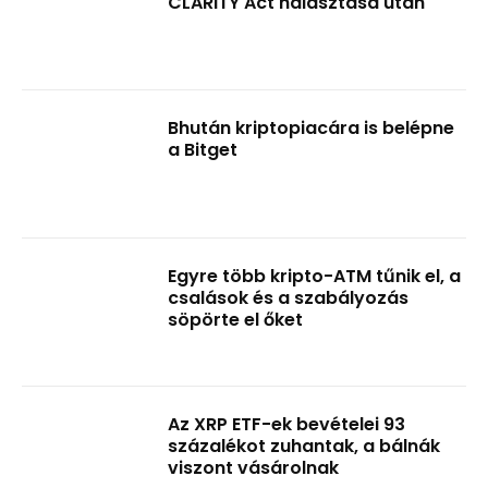
CLARITY Act halasztása után
Bhután kriptopiacára is belépne
a Bitget
Egyre több kripto-ATM tűnik el, a
csalások és a szabályozás
söpörte el őket
Az XRP ETF-ek bevételei 93
százalékot zuhantak, a bálnák
viszont vásárolnak