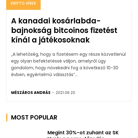
KRIPTO HÍREK
A kanadai kosárlabda-
bajnokság bitcoinos fizetést
kínál a játékosoknak
„A lehetőség, hogy a fizetésem egy része közvetlenül
egy olyan befektetéssé váljon, amelyről úgy
gondolom, hogy növekedni fog a következő 10-30
évben, egyértelmű választás”...
MÉSZÁROS ANDRÁS
-
2021.06.20.
MOST POPULAR
Megint 30%-ot zuhant az SK