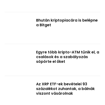
Bhután kriptopiacára is belépne
a Bitget
Egyre több kripto-ATM tűnik el, a
csalások és a szabályozás
söpörte el őket
Az XRP ETF-ek bevételei 93
százalékot zuhantak, a bálnák
viszont vásárolnak