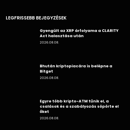
LEGFRISSEBB BEJEGYZÉSEK
Gyengült az XRP árfolyama a CLARITY
Act halasztása után
2026.08.08.
Bhután kriptopiacára is belépne a
Bitget
2026.08.08.
Egyre több kripto-ATM tűnik el, a
csalások és a szabályozás söpörte el
őket
2026.08.08.