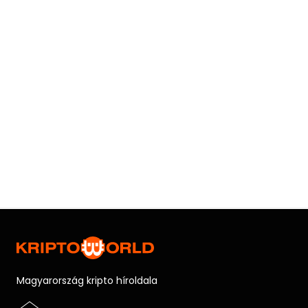
Magyarország kripto híroldala