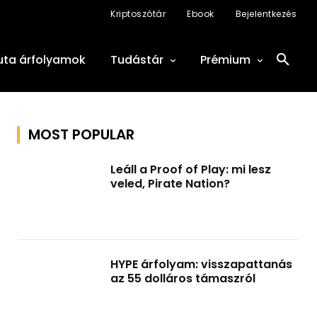
Kriptoszótár
Ebook
Bejelentkezés
uta árfolyamok
Tudástár
Prémium
MOST POPULAR
Leáll a Proof of Play: mi lesz
veled, Pirate Nation?
HYPE árfolyam: visszapattanás
az 55 dolláros támaszról