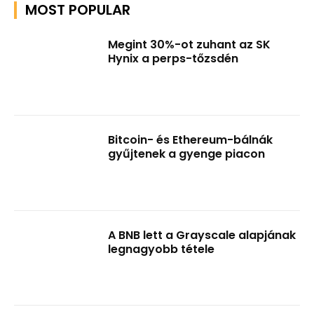
MOST POPULAR
Megint 30%-ot zuhant az SK
Hynix a perps-tőzsdén
Bitcoin- és Ethereum-bálnák
gyűjtenek a gyenge piacon
A BNB lett a Grayscale alapjának
legnagyobb tétele