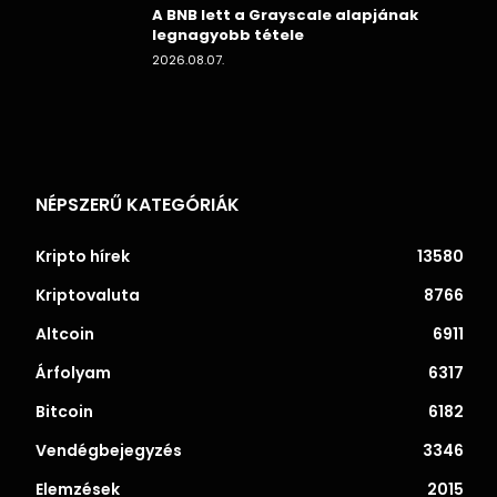
A BNB lett a Grayscale alapjának
legnagyobb tétele
2026.08.07.
NÉPSZERŰ KATEGÓRIÁK
Kripto hírek
13580
Kriptovaluta
8766
Altcoin
6911
Árfolyam
6317
Bitcoin
6182
Vendégbejegyzés
3346
Elemzések
2015