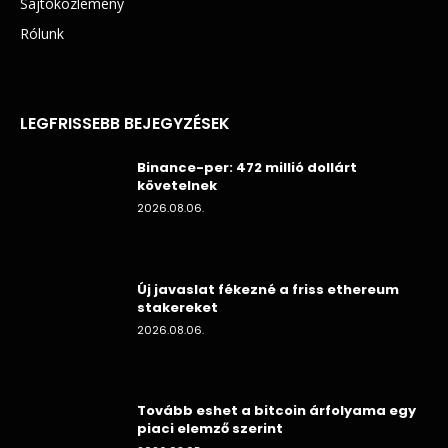
Sajtóközlemény
Rólunk
LEGFRISSEBB BEJEGYZÉSEK
Binance-per: 472 millió dollárt
követelnek
2026.08.06.
Új javaslat fékezné a friss ethereum
stakereket
2026.08.06.
Tovább eshet a bitcoin árfolyama egy
piaci elemző szerint