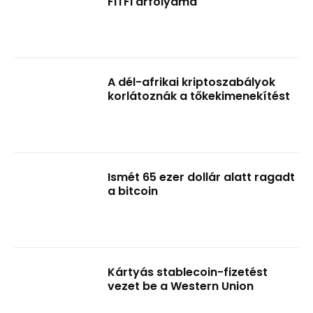
FITFI árfolyama
A dél-afrikai kriptoszabályok
korlátoznák a tőkekimenekítést
Ismét 65 ezer dollár alatt ragadt
a bitcoin
Kártyás stablecoin-fizetést
vezet be a Western Union