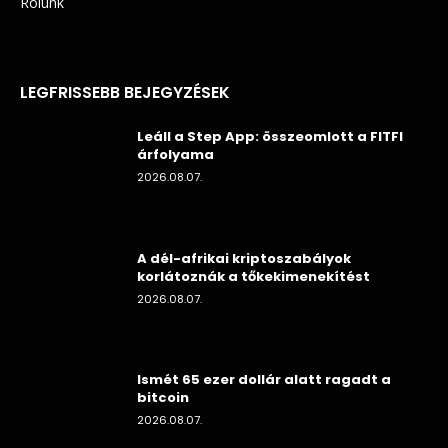
Rólunk
LEGFRISSEBB BEJEGYZÉSEK
Leáll a Step App: összeomlott a FITFI
árfolyama
2026.08.07.
A dél-afrikai kriptoszabályok
korlátoznák a tőkekimenekítést
2026.08.07.
Ismét 65 ezer dollár alatt ragadt a
bitcoin
2026.08.07.