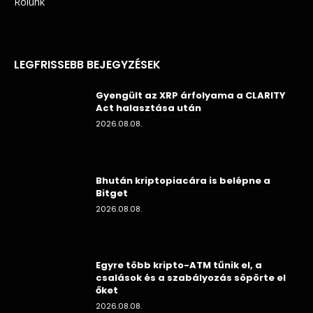
Rólunk
LEGFRISSEBB BEJEGYZÉSEK
Gyengült az XRP árfolyama a CLARITY
Act halasztása után
2026.08.08.
Bhután kriptopiacára is belépne a
Bitget
2026.08.08.
Egyre több kripto-ATM tűnik el, a
csalások és a szabályozás söpörte el
őket
2026.08.08.