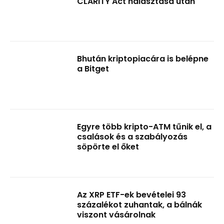
CLARITY Act halasztása után
Bhután kriptopiacára is belépne
a Bitget
Egyre több kripto-ATM tűnik el, a
csalások és a szabályozás
söpörte el őket
Az XRP ETF-ek bevételei 93
százalékot zuhantak, a bálnák
viszont vásárolnak