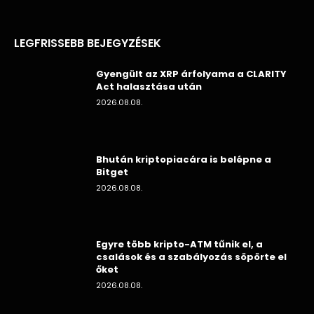
LEGFRISSEBB BEJEGYZÉSEK
Gyengült az XRP árfolyama a CLARITY
Act halasztása után
2026.08.08.
Bhután kriptopiacára is belépne a
Bitget
2026.08.08.
Egyre több kripto-ATM tűnik el, a
csalások és a szabályozás söpörte el
őket
2026.08.08.