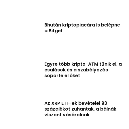
Bhután kriptopiacára is belépne
a Bitget
Egyre több kripto-ATM tűnik el, a
csalások és a szabályozás
söpörte el őket
Az XRP ETF-ek bevételei 93
százalékot zuhantak, a bálnák
viszont vásárolnak