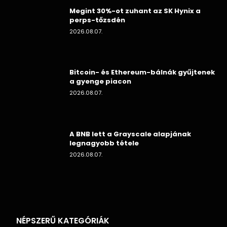
Megint 30%-ot zuhant az SK Hynix a
perps-tőzsdén
2026.08.07.
Bitcoin- és Ethereum-bálnák gyűjtenek
a gyenge piacon
2026.08.07.
A BNB lett a Grayscale alapjának
legnagyobb tétele
2026.08.07.
NÉPSZERŰ KATEGÓRIÁK