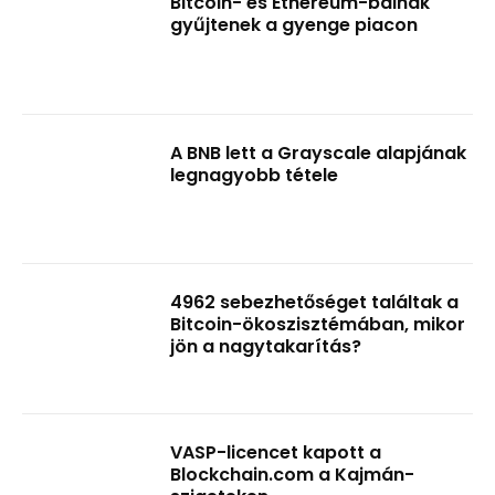
Bitcoin- és Ethereum-bálnák
gyűjtenek a gyenge piacon
A BNB lett a Grayscale alapjának
legnagyobb tétele
4962 sebezhetőséget találtak a
Bitcoin-ökoszisztémában, mikor
jön a nagytakarítás?
VASP-licencet kapott a
Blockchain.com a Kajmán-