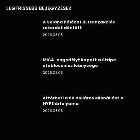
LEGFRISSEBB BEJEGYZÉSEK
A Solana hálózat új tranzakciós
rekordot döntött
2026.08.08.
MiCA-engedélyt kapott a Stripe
stablecoinos leánycége
2026.08.08.
Áttörheti a 60 dolláros ellenállást a
HYPE árfolyama
2026.08.08.