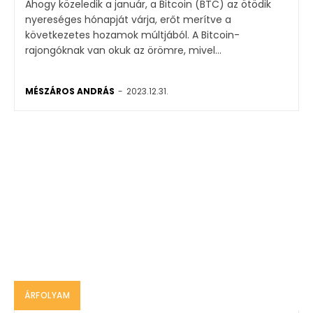
Ahogy közeledik a január, a Bitcoin (BTC) az ötödik
nyereséges hónapját várja, erőt merítve a
következetes hozamok múltjából. A Bitcoin-
rajongóknak van okuk az örömre, mivel...
MÉSZÁROS ANDRÁS
-
2023.12.31.
ÁRFOLYAM