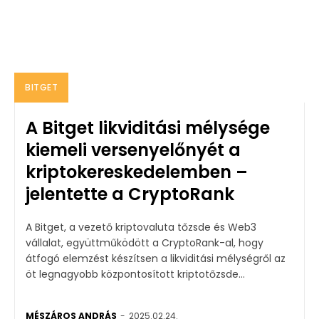
BITGET
A Bitget likviditási mélysége
kiemeli versenyelőnyét a
kriptokereskedelemben –
jelentette a CryptoRank
A Bitget, a vezető kriptovaluta tőzsde és Web3
vállalat, együttműködött a CryptoRank-al, hogy
átfogó elemzést készítsen a likviditási mélységről az
öt legnagyobb központosított kriptotőzsde...
MÉSZÁROS ANDRÁS
-
2025.02.24.