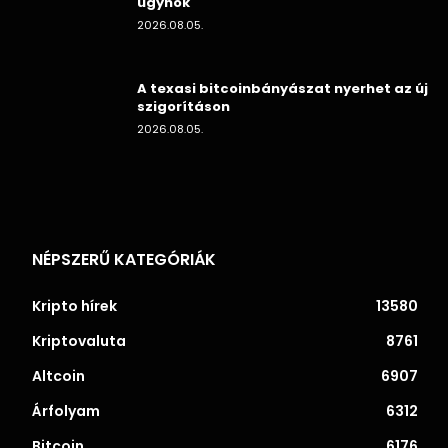
ügynök
2026.08.05.
A texasi bitcoinbányászat nyerhet az új
szigorításon
2026.08.05.
NÉPSZERŰ KATEGÓRIÁK
Kripto hírek
13580
Kriptovaluta
8761
Altcoin
6907
Árfolyam
6312
Bitcoin
6176