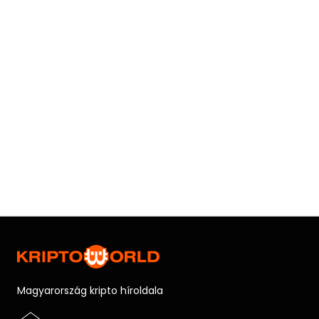
Magyarország kripto híroldala