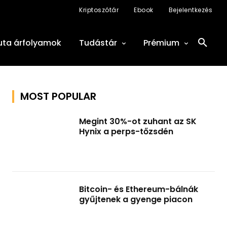
Kriptoszótár
Ebook
Bejelentkezés
uta árfolyamok
Tudástár
Prémium
MOST POPULAR
Megint 30%-ot zuhant az SK
Hynix a perps-tőzsdén
Bitcoin- és Ethereum-bálnák
gyűjtenek a gyenge piacon