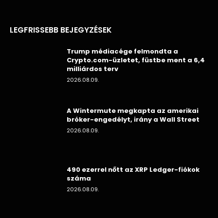
LEGFRISSEBB BEJEGYZÉSEK
Trump médiacége felmondta a
Crypto.com-üzletet, füstbe ment a 6,4
milliárdos terv
2026.08.09.
A Wintermute megkapta az amerikai
bróker-engedélyt, irány a Wall Street
2026.08.09.
490 ezerrel nőtt az XRP Ledger-fiókok
száma
2026.08.09.