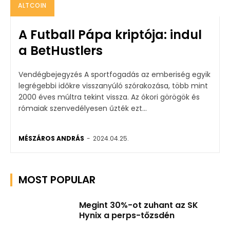
ALTCOIN
A Futball Pápa kriptója: indul
a BetHustlers
Vendégbejegyzés A sportfogadás az emberiség egyik
legrégebbi időkre visszanyúló szórakozása, több mint
2000 éves múltra tekint vissza. Az ókori görögök és
rómaiak szenvedélyesen űzték ezt...
MÉSZÁROS ANDRÁS
-
2024.04.25.
MOST POPULAR
Megint 30%-ot zuhant az SK
Hynix a perps-tőzsdén