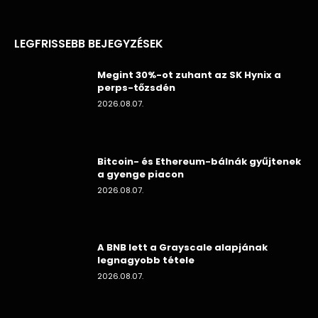
LEGFRISSEBB BEJEGYZÉSEK
Megint 30%-ot zuhant az SK Hynix a
perps-tőzsdén
2026.08.07.
Bitcoin- és Ethereum-bálnák gyűjtenek
a gyenge piacon
2026.08.07.
A BNB lett a Grayscale alapjának
legnagyobb tétele
2026.08.07.