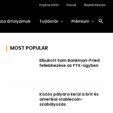
Kriptoszótár
Ebook
Bejelentkezés
uta árfolyamok
Tudástár
Prémium
MOST POPULAR
Elbukott Sam Bankman-Fried
fellebbezése az FTX-ügyben
Közös pályára kerül a brit és
amerikai stablecoin-
szabályozás