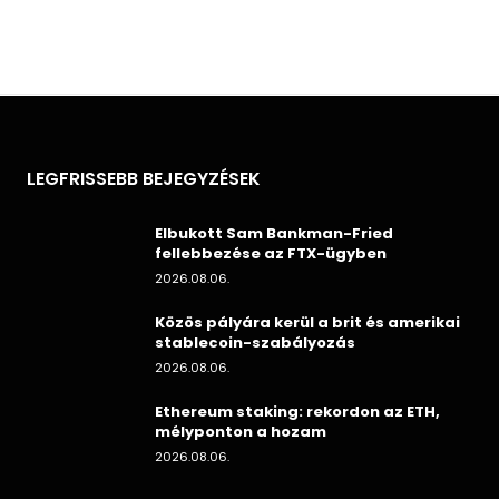
LEGFRISSEBB BEJEGYZÉSEK
Elbukott Sam Bankman-Fried
fellebbezése az FTX-ügyben
2026.08.06.
Közös pályára kerül a brit és amerikai
stablecoin-szabályozás
2026.08.06.
Ethereum staking: rekordon az ETH,
mélyponton a hozam
2026.08.06.