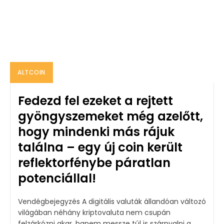
ALTCOIN
Fedezd fel ezeket a rejtett
gyöngyszemeket még azelőtt,
hogy mindenki más rájuk
találna – egy új coin került
reflektorfénybe páratlan
potenciállal!
Vendégbejegyzés A digitális valuták állandóan változó
világában néhány kriptovaluta nem csupán
felzárkózni akar, hanem messze túl is szárnyalni a