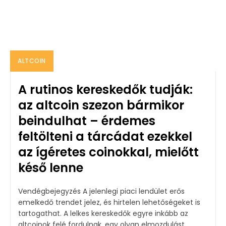
ALTCOIN
A rutinos kereskedők tudják:
az altcoin szezon bármikor
beindulhat – érdemes
feltölteni a tárcádat ezekkel
az ígéretes coinokkal, mielőtt
késő lenne
Vendégbejegyzés A jelenlegi piaci lendület erős
emelkedő trendet jelez, és hirtelen lehetőségeket is
tartogathat. A lelkes kereskedők egyre inkább az
altcoinok felé fordulnak, egy olyan elmozdulást