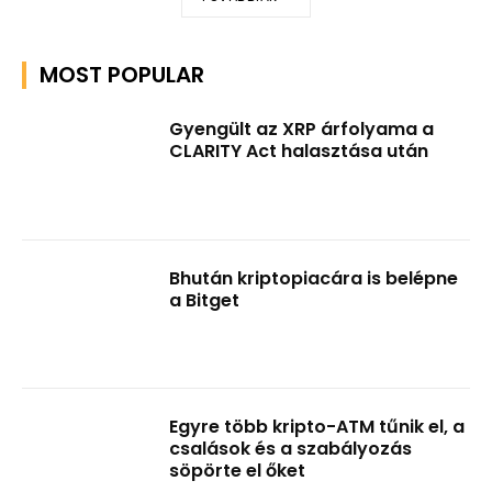
MOST POPULAR
Gyengült az XRP árfolyama a
CLARITY Act halasztása után
Bhután kriptopiacára is belépne
a Bitget
Egyre több kripto-ATM tűnik el, a
csalások és a szabályozás
söpörte el őket