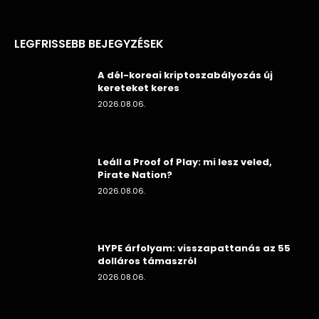
LEGFRISSEBB BEJEGYZÉSEK
A dél-koreai kriptoszabályozás új
kereteket keres
2026.08.06.
Leáll a Proof of Play: mi lesz veled,
Pirate Nation?
2026.08.06.
HYPE árfolyam: visszapattanás az 55
dolláros támaszról
2026.08.06.