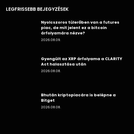
LEGFRISSEBB BEJEGYZÉSEK
Nyolcszoros túlerőben van a futures
piac, de mit jelent ez a bitcoin
árfolyamára nézve?
2026.08.09.
Gyengült az XRP árfolyama a CLARITY
Act halasztása után
2026.08.08.
Bhután kriptopiacára is belépne a
Bitget
2026.08.08.