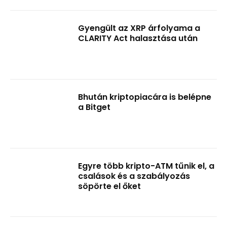
Gyengült az XRP árfolyama a
CLARITY Act halasztása után
Bhután kriptopiacára is belépne
a Bitget
Egyre több kripto-ATM tűnik el, a
csalások és a szabályozás
söpörte el őket