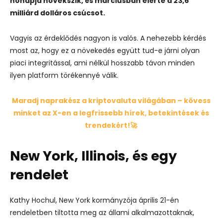
hónapja növekszik, és márciusban elérte a 23,6
milliárd dolláros csúcsot.
Vagyis az érdeklődés nagyon is valós. A nehezebb kérdés
most az, hogy ez a növekedés együtt tud-e járni olyan
piaci integritással, ami nélkül hosszabb távon minden
ilyen platform törékennyé válik.
Maradj naprakész a kriptovaluta világában – kövess
minket az X-en a legfrissebb hírek, betekintések és
trendekért!🚀
New York, Illinois, és egy
rendelet
Kathy Hochul, New York kormányzója április 21-én
rendeletben tiltotta meg
az állami alkalmazottaknak,