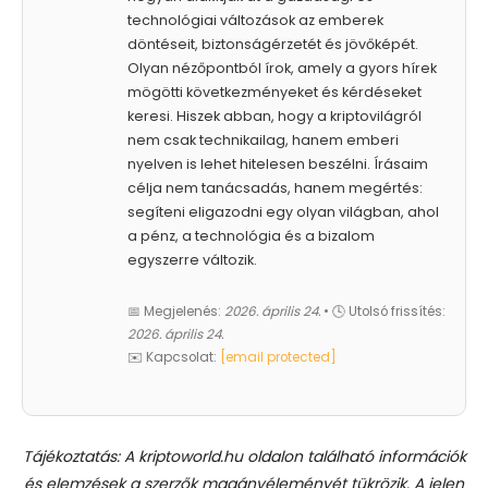
technológiai változások az emberek
döntéseit, biztonságérzetét és jövőképét.
Olyan nézőpontból írok, amely a gyors hírek
mögötti következményeket és kérdéseket
keresi. Hiszek abban, hogy a kriptovilágról
nem csak technikailag, hanem emberi
nyelven is lehet hitelesen beszélni. Írásaim
célja nem tanácsadás, hanem megértés:
segíteni eligazodni egy olyan világban, ahol
a pénz, a technológia és a bizalom
egyszerre változik.
📅 Megjelenés:
2026. április 24.
• 🕓 Utolsó frissítés:
2026. április 24.
✉️ Kapcsolat:
[email protected]
Tájékoztatás: A kriptoworld.hu oldalon található információk
és elemzések a szerzők magánvéleményét tükrözik. A jelen