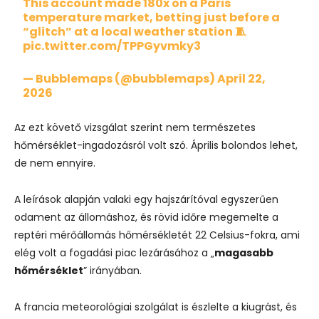
This account made 180x on a Paris
temperature market, betting just before a
“glitch” at a local weather station 🧵
pic.twitter.com/TPPGyvmky3
— Bubblemaps (@bubblemaps)
April 22,
2026
Az ezt követő vizsgálat szerint nem természetes
hőmérséklet-ingadozásról volt szó. Április bolondos lehet,
de nem ennyire.
A leírások alapján valaki egy hajszárítóval egyszerűen
odament az állomáshoz, és rövid időre megemelte a
reptéri mérőállomás hőmérsékletét 22 Celsius-fokra, ami
elég volt a fogadási piac lezárásához a „
magasabb
hőmérséklet
” irányában.
A francia meteorológiai szolgálat is észlelte a kiugrást, és