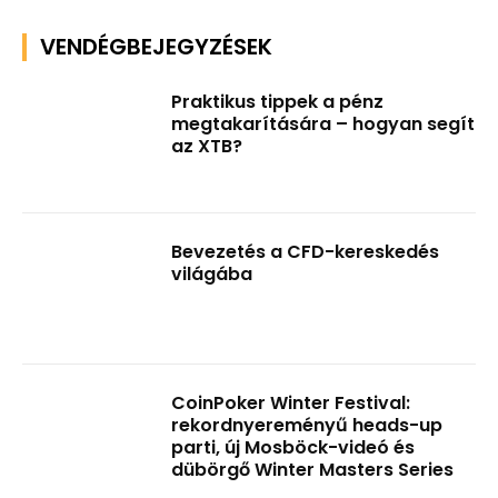
VENDÉGBEJEGYZÉSEK
Praktikus tippek a pénz
megtakarítására – hogyan segít
az XTB?
Bevezetés a CFD-kereskedés
világába
CoinPoker Winter Festival:
rekordnyereményű heads-up
parti, új Mosböck-videó és
dübörgő Winter Masters Series