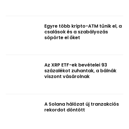
Egyre több kripto-ATM tűnik el, a
csalások és a szabályozás
söpörte el őket
Az XRP ETF-ek bevételei 93
százalékot zuhantak, a bálnák
viszont vásárolnak
A Solana hálózat új tranzakciós
rekordot döntött