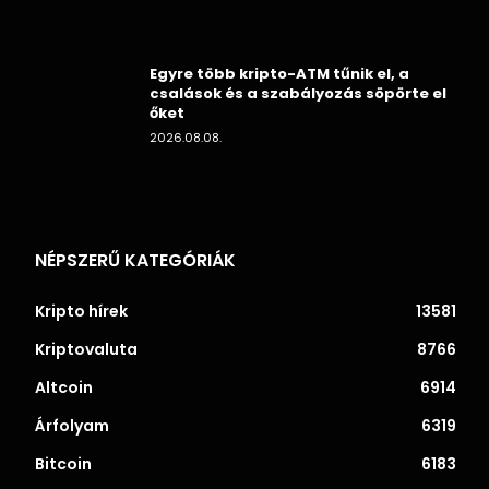
Egyre több kripto-ATM tűnik el, a
csalások és a szabályozás söpörte el
őket
2026.08.08.
NÉPSZERŰ KATEGÓRIÁK
Kripto hírek
13581
Kriptovaluta
8766
Altcoin
6914
Árfolyam
6319
Bitcoin
6183