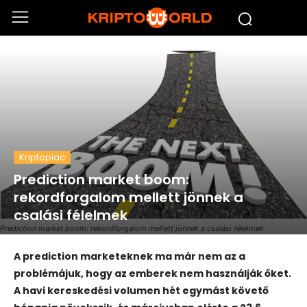
Kriptopiac
Prediction market boom:
rekordforgalom mellett jönnek a
csalási félelmek
Prediction market boom: rekordforgalom mellett jönnek a csalási félelmek
A prediction marketeknek ma már nem az a
problémájuk, hogy az emberek nem használják őket.
A havi kereskedési volumen hét egymást követő