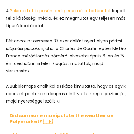
A
Polymarket kapcsán pedig egy másik történetet
kapott
fel a közösségi média, és ez megmutat egy teljesen más
típusú kockázatot.
Két account összesen 37 ezer dollárt nyert olyan párizsi
időjárási piacokon, ahol a Charles de Gaulle reptéri Météo
France mérőállomás hőmérő-olvasatai április 6-án és 15-
én rövid időre hirtelen kiugrást mutattak, majd
visszaestek.
A Bubblemaps analitikai eszköze kimutatta, hogy az egyik
account pontosan a kiugrás előtt vette meg a pozícióját,
majd nyereséggel szállt ki.
Did someone manipulate the weather on
Polymarket? 🇫🇷