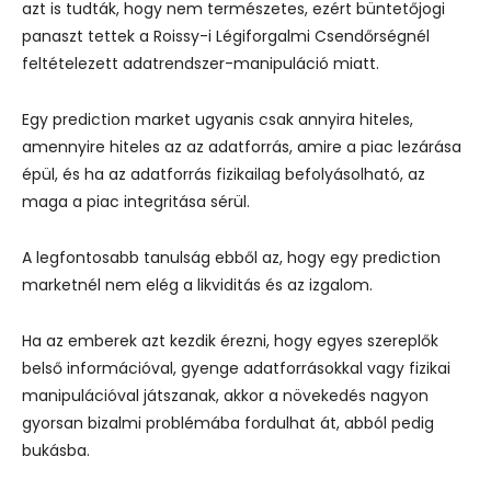
azt is tudták, hogy nem természetes, ezért büntetőjogi
panaszt tettek a Roissy-i Légiforgalmi Csendőrségnél
feltételezett adatrendszer-manipuláció miatt.
Egy prediction market ugyanis csak annyira hiteles,
amennyire hiteles az az adatforrás, amire a piac lezárása
épül, és ha az adatforrás fizikailag befolyásolható, az
maga a piac integritása sérül.
A legfontosabb tanulság ebből az, hogy egy prediction
marketnél nem elég a likviditás és az izgalom.
Ha az emberek azt kezdik érezni, hogy egyes szereplők
belső információval, gyenge adatforrásokkal vagy fizikai
manipulációval játszanak, akkor a növekedés nagyon
gyorsan bizalmi problémába fordulhat át, abból pedig
bukásba.