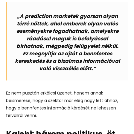
„A prediction marketek gyorsan olyan
térré nőttek, ahol emberek olyan valós
eseményekre fogadhatnak, amelyekre
ráadásul maguk is befolyással
bírhatnak, mégpedig felügyelet nélkül.
Ez megnyitja az ajtót a bennfentes
kereskedés és a bizalmas információval
való visszaélés előtt.”
Ez nem pusztán erkölcsi üzenet, hanem annak
beismerése, hogy a szektor már elég nagy lett ahhoz,
hogy a bennfentes információ kérdését ne lehessen
félvállról venni.
Kalshi: három politikus, öt