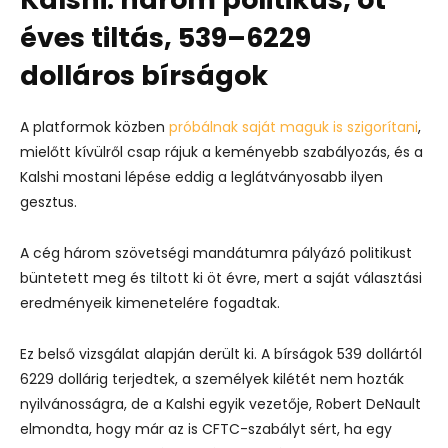
éves tiltás, 539–6229
dolláros bírságok
A platformok közben
próbálnak saját maguk is szigorítani
,
mielőtt kívülről csap rájuk a keményebb szabályozás, és a
Kalshi mostani lépése eddig a leglátványosabb ilyen
gesztus.
A cég három szövetségi mandátumra pályázó politikust
büntetett meg és tiltott ki öt évre, mert a saját választási
eredményeik kimenetelére fogadtak.
Ez belső vizsgálat alapján derült ki. A bírságok 539 dollártól
6229 dollárig terjedtek, a személyek kilétét nem hozták
nyilvánosságra, de a Kalshi egyik vezetője, Robert DeNault
elmondta, hogy már az is CFTC-szabályt sért, ha egy