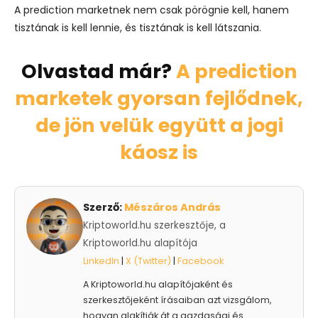
A prediction marketnek nem csak pörögnie kell, hanem
tisztának is kell lennie, és tisztának is kell látszania.
Olvastad már?
A prediction
marketek gyorsan fejlődnek,
de jön velük együtt a jogi
káosz is
Szerző:
Mészáros András
Kriptoworld.hu szerkesztője, a
Kriptoworld.hu alapítója
LinkedIn
|
X (Twitter)
|
Facebook
A Kriptoworld.hu alapítójaként és
szerkesztőjeként írásaiban azt vizsgálom,
hogyan alakítják át a gazdasági és