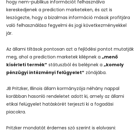
hogy nem-publikus információt felhasználva
kereskedjenek a prediction marketeken, és azt is
leszögezte, hogy a bizalmas információ mások profitjára
való felhasználása fegyelmi és jogi következményekkel
jár.
Az állami tiltások pontosan azt a fejlődési pontot mutatják
meg, ahol a prediction marketek kilépnek a
„menő
kísérleti termék”
státuszból és belépnek a
„komoly
pénzügyi intézményi felügyelet”
zónájába.
JB Pritzker, Illinois állam kormányzója néhány nappal
korábban hasonló rendeletet adott ki, amely az állami
etikai felügyelet hatáskörét terjeszti ki a fogadási
piacokra.
Pritzker mondatát érdemes szó szerint is elolvasni: