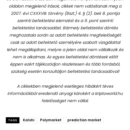
oldalon megjelenő írások, cikkek nem valósítanak meg a
2007. évi CXXXVIII. törvény (Bszt.) 4. § (2). bek 8. pontja
szerinti befektetési elemzést és a 9. pont szerinti
befektetési tanácsadást.
Bármely befektetési döntés
meghozatala során az adott befektetés megfelelőségét
csak az adott befektető személyére szabott vizsgálattal
lehet megállapítani, melyre a jelen oldal nem vállalkozik és
nem is alkalmas. Az egyes befektetési döntések előtt
éppen ezért tájékozódjon részletesen és több forrásból,
szükség esetén konzultáljon befektetési tanácsadóval!
A cikkekben megjelenő esetleges hibákért téves
információkból eredendő anyagi károkért a kriptoworld.hu
felelősséget nem vállal.
Kalshi
Polymarket
prediction market
TAGS