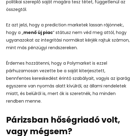
politikai szereplő saját magára tesz tétet, függetlenül az
összegtől.
Ez azt jelzi, hogy a prediction marketek lassan rájönnek:,
hogy a „
menő új piac
” státusz nem véd meg attól, hogy
ugyanazokat az integritási normákat kérjék rajtuk számon,
mint más pénzügyi rendszereken.
Érdemes hozzátenni, hogy a Polymarket is ezzel
párhuzamosan vezette be a saját kiterjesztett,
bennfentes kereskedést érintő szabályait, vagyis az iparág
egyszerre van nyomás alatt kívülről, az állami rendeletek
miatt, és belülről is, mert ők is szeretnék, ha minden
rendben menne.
Párizsban hőségriadó volt,
vagy mégsem?