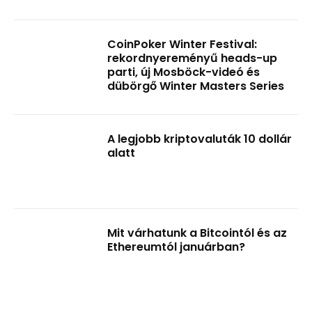
CoinPoker Winter Festival:
rekordnyereményű heads-up
parti, új Mosböck-videó és
dübörgő Winter Masters Series
A legjobb kriptovaluták 10 dollár
alatt
Mit várhatunk a Bitcointól és az
Ethereumtól januárban?