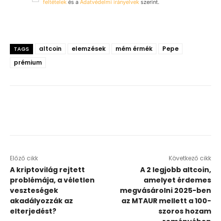
feltételek
és a
Adatvédelmi irányelvek
szerint.
altcoin
elemzések
mém érmék
Pepe
TAGS
prémium
Előző cikk
Következő cikk
A kriptovilág rejtett
A 2 legjobb altcoin,
problémája, a véletlen
amelyet érdemes
veszteségek
megvásárolni 2025-ben
akadályozzák az
az MTAUR mellett a 100-
elterjedést?
szoros hozam