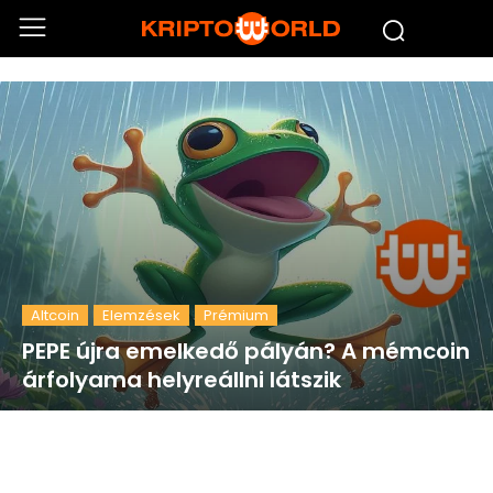
Altcoin
Elemzések
Prémium
PEPE újra emelkedő pályán? A mémcoin
árfolyama helyreállni látszik