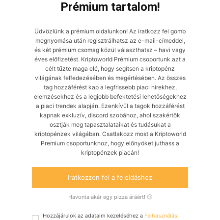
Prémium tartalom!
Üdvözlünk a prémium oldalunkon! Az iratkozz fel gomb
megnyomása után regisztrálhatsz az e-mail-címeddel,
és két prémium csomag közül választhatsz – havi vagy
éves előfizetést. Kriptoworld Prémium csoportunk azt a
célt tűzte maga elé, hogy segítsen a kriptopénz
világának felfedezésében és megértésében. Az összes
tag hozzáférést kap a legfrissebb piaci hírekhez,
elemzésekhez és a legjobb befektetési lehetőségekhez
a piaci trendek alapján. Ezenkívül a tagok hozzáférést
kapnak exkluzív, discord szobához, ahol szakértők
osztják meg tapasztalataikat és tudásukat a
kriptopénzek világában. Csatlakozz most a Kriptoworld
Premium csoportunkhoz, hogy előnyöket juthass a
kriptopénzek piacán!
Iratkozzon fel a feloldáshoz
Havonta akár egy pizza áráért! 🙂
Hozzájárulok az adataim kezeléséhez a
Felhasználási