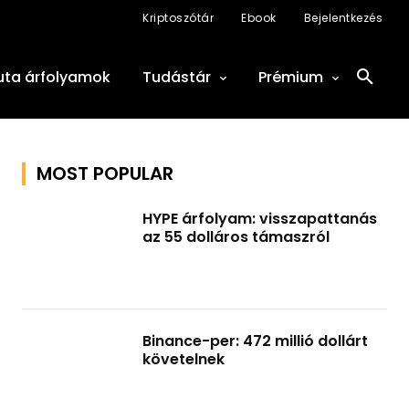
Kriptoszótár
Ebook
Bejelentkezés
uta árfolyamok
Tudástár
Prémium
MOST POPULAR
HYPE árfolyam: visszapattanás
az 55 dolláros támaszról
Binance-per: 472 millió dollárt
követelnek