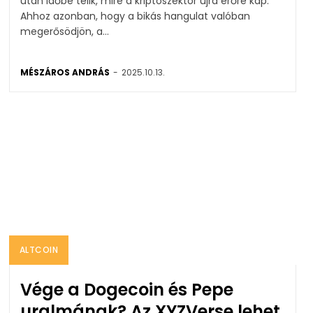
után időbe telik, mire a kriptoszektor újra erőre kap.
Ahhoz azonban, hogy a bikás hangulat valóban
megerősödjön, a...
MÉSZÁROS ANDRÁS
-
2025.10.13.
ALTCOIN
Vége a Dogecoin és Pepe
uralmának? Az XYZVerse lehet