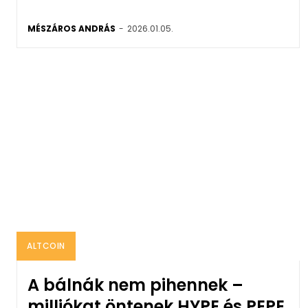
MÉSZÁROS ANDRÁS
-
2026.01.05.
ALTCOIN
A bálnák nem pihennek –
milliókat öntenek HYPE és PEPE