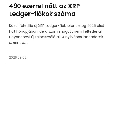
490 ezerrel nőtt az XRP
Ledger-fiókok száma
Közel félmillió új XRP Ledger-fiók jelent meg 2026 első
hat hónapjában, de a szám mögött nem feltétlenül
ugyanennyi új felhasználó áll. A nyilvános láncadatok
szerint az...
2026.08.09.