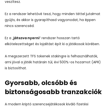
veszítesz.
Ez a rendszer lehetővé teszi, hogy minden téttel jutalmat
gyűjts, és akkor is gyarapíthasd vagyonodat, ha éppen
nincs szerencséd.
Ez a „
játszva nyerni
” rendszer hosszan tartó
elkötelezettséget és lojalitást épít ki a játékosok körében.
A megszerzett TFS tokenek stakingre is felhasználhatók,
ami jóval a játék határain túl, évi 500%-os hozamot (APR)
is biztosíthat.
Gyorsabb, olcsóbb és
biztonságosabb tranzakciók
A modern kriptó szerencsejátékosok kiváló fizetési