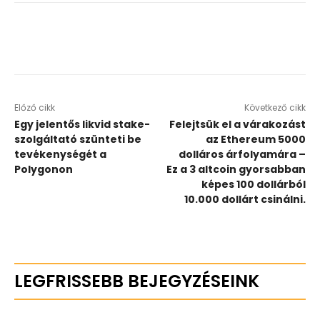
Előző cikk
Következő cikk
Egy jelentős likvid stake-
Felejtsük el a várakozást
szolgáltató szünteti be
az Ethereum 5000
tevékenységét a
dolláros árfolyamára –
Polygonon
Ez a 3 altcoin gyorsabban
képes 100 dollárból
10.000 dollárt csinálni.
LEGFRISSEBB BEJEGYZÉSEINK