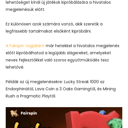
lehetőséget kínál új játékok kipróbálására a hivatalos
megjelenésük előtt.
Ez különösen azok számára vonzó, akik szeretik a
legfrissebb tartalmakat elsőként kipróbálni.
A Fairspin tagjaként
már hetekkel a hivatalos megjelenés
előtt kipróbálhatod a legújabb slágereket, amelyeket
neves fejlesztőkkel való szoros együttműködés tesz
lehetővé.
Példák az új megjelenésekre: Lucky Streak 1000 az
Endorphinától, Lava Coin a 3 Oaks Gamingtől, és Mining
Rush a Pragmatic Playtől.