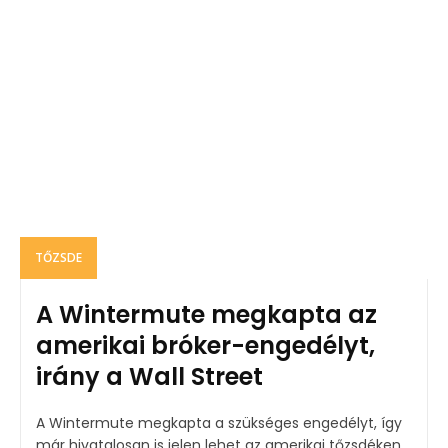
TŐZSDE
A Wintermute megkapta az
amerikai bróker-engedélyt,
irány a Wall Street
A Wintermute megkapta a szükséges engedélyt, így
már hivatalosan is jelen lehet az amerikai tőzsdéken.