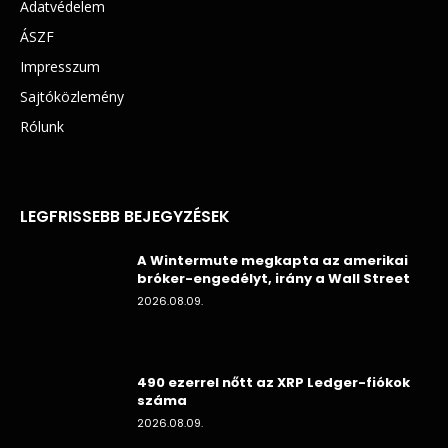
Adatvédelem
ÁSZF
Impresszum
Sajtóközlemény
Rólunk
LEGFRISSEBB BEJEGYZÉSEK
A Wintermute megkapta az amerikai
bróker-engedélyt, irány a Wall Street
2026.08.09.
490 ezerrel nőtt az XRP Ledger-fiókok
száma
2026.08.09.