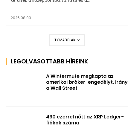
kerültek a középpontba. Az FSZB és a...
2026.08.09.
TOVÁBBIAK
LEGOLVASOTTABB HÍREINK
A Wintermute megkapta az
amerikai bróker-engedélyt, irány
a Wall Street
490 ezerrel nőtt az XRP Ledger-
fiókok száma