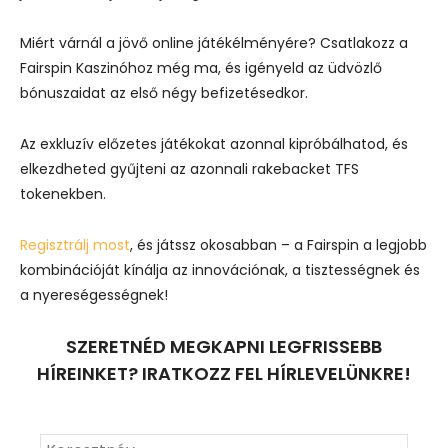
Miért várnál a jövő online játékélményére? Csatlakozz a
Fairspin Kaszinóhoz még ma, és igényeld az üdvözlő
bónuszaidat az első négy befizetésedkor.
Az exkluzív előzetes játékokat azonnal kipróbálhatod, és
elkezdheted gyűjteni az azonnali rakebacket TFS
tokenekben.
Regisztrálj most
, és játssz okosabban – a Fairspin a legjobb
kombinációját kínálja az innovációnak, a tisztességnek és
a nyereségességnek!
SZERETNÉD MEGKAPNI LEGFRISSEBB
HÍREINKET? IRATKOZZ FEL HÍRLEVELÜNKRE!