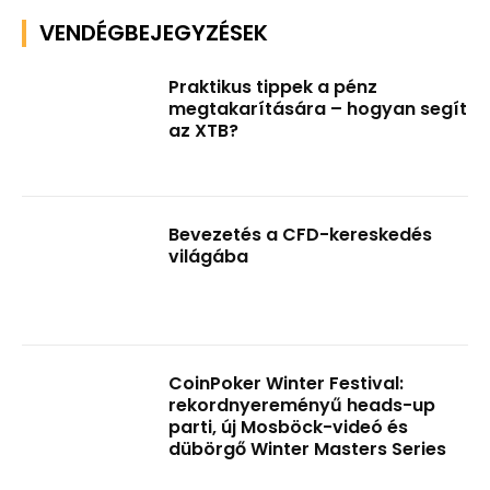
VENDÉGBEJEGYZÉSEK
Praktikus tippek a pénz
megtakarítására – hogyan segít
az XTB?
Bevezetés a CFD-kereskedés
világába
CoinPoker Winter Festival:
rekordnyereményű heads-up
parti, új Mosböck-videó és
dübörgő Winter Masters Series