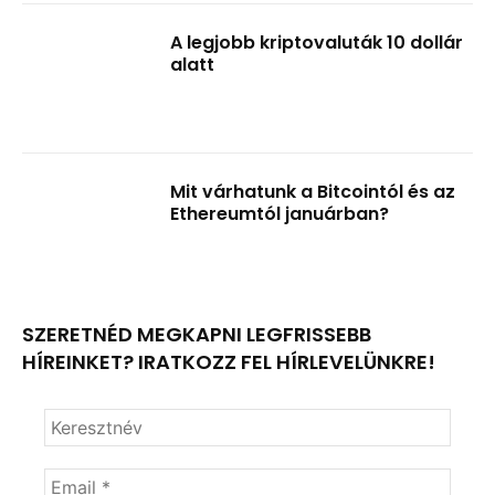
A legjobb kriptovaluták 10 dollár
alatt
Mit várhatunk a Bitcointól és az
Ethereumtól januárban?
SZERETNÉD MEGKAPNI LEGFRISSEBB
HÍREINKET? IRATKOZZ FEL HÍRLEVELÜNKRE!