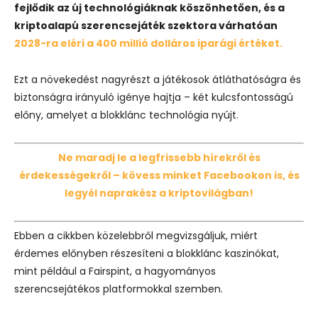
fejlődik az új technológiáknak köszönhetően, és a
kriptoalapú szerencsejáték szektora várhatóan
2028-ra eléri a 400 millió dolláros iparági értéket.
Ezt a növekedést nagyrészt a játékosok átláthatóságra és
biztonságra irányuló igénye hajtja – két kulcsfontosságú
előny, amelyet a blokklánc technológia nyújt.
Ne maradj le a legfrissebb hírekről és
érdekességekről – kövess minket Facebookon is, és
legyél naprakész a kriptovilágban!
Ebben a cikkben közelebbről megvizsgáljuk, miért
érdemes előnyben részesíteni a blokklánc kaszinókat,
mint például a Fairspint, a hagyományos
szerencsejátékos platformokkal szemben.