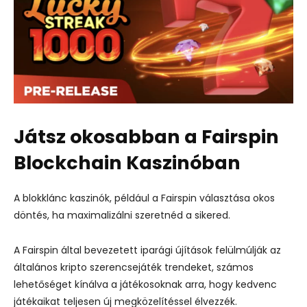
Játsz okosabban a Fairspin
Blockchain Kaszinóban
A blokklánc kaszinók, például a Fairspin választása okos
döntés, ha maximalizálni szeretnéd a sikered.
A Fairspin által bevezetett iparági újítások felülmúlják az
általános kripto szerencsejáték trendeket, számos
lehetőséget kínálva a játékosoknak arra, hogy kedvenc
játékaikat teljesen új megközelítéssel élvezzék.