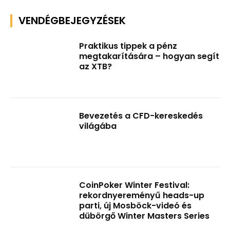
VENDÉGBEJEGYZÉSEK
Praktikus tippek a pénz
megtakarítására – hogyan segít
az XTB?
Bevezetés a CFD-kereskedés
világába
CoinPoker Winter Festival:
rekordnyereményű heads-up
parti, új Mosböck-videó és
dübörgő Winter Masters Series