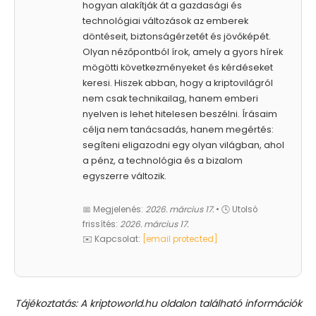
hogyan alakítják át a gazdasági és
technológiai változások az emberek
döntéseit, biztonságérzetét és jövőképét.
Olyan nézőpontból írok, amely a gyors hírek
mögötti következményeket és kérdéseket
keresi. Hiszek abban, hogy a kriptovilágról
nem csak technikailag, hanem emberi
nyelven is lehet hitelesen beszélni. Írásaim
célja nem tanácsadás, hanem megértés:
segíteni eligazodni egy olyan világban, ahol
a pénz, a technológia és a bizalom
egyszerre változik.
📅 Megjelenés:
2026. március 17.
• 🕓 Utolsó
frissítés:
2026. március 17.
✉️ Kapcsolat:
[email protected]
Tájékoztatás: A kriptoworld.hu oldalon található információk