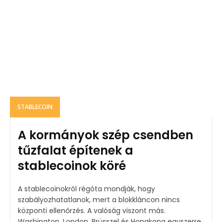
STABLECOIN
A kormányok szép csendben
tűzfalat építenek a
stablecoinok köré
A stablecoinokról régóta mondják, hogy
szabályozhatatlanok, mert a blokkláncon nincs
központi ellenőrzés. A valóság viszont más.
Washington, London, Brüsszel és Hongkong egyszerre