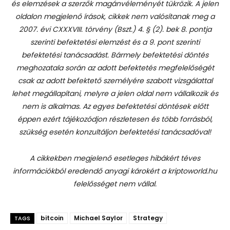
és elemzések a szerzők magánvéleményét tükrözik. A jelen
oldalon megjelenő írások, cikkek nem valósítanak meg a
2007. évi CXXXVIII. törvény (Bszt.) 4. § (2). bek 8. pontja
szerinti befektetési elemzést és a 9. pont szerinti
befektetési tanácsadást.
Bármely befektetési döntés
meghozatala során az adott befektetés megfelelőségét
csak az adott befektető személyére szabott vizsgálattal
lehet megállapítani, melyre a jelen oldal nem vállalkozik és
nem is alkalmas. Az egyes befektetési döntések előtt
éppen ezért tájékozódjon részletesen és több forrásból,
szükség esetén konzultáljon befektetési tanácsadóval!
A cikkekben megjelenő esetleges hibákért téves
információkból eredendő anyagi károkért a kriptoworld.hu
felelősséget nem vállal.
bitcoin
Michael Saylor
Strategy
TAGS