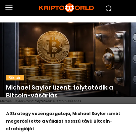
Bitcoin
Michael Saylor üzent: folytatódik a
Bitcoin-vásárlás
Michael Saylor üzent: folytatódik a Bitcoin-vásárlás
A
Strategy
vezérigazgatója,
Michael Saylor
ismét
megerősítette a vállalat hosszú távú Bitcoin-
stratégiáját.