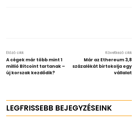
Előző cikk
Következő cikk
A cégek már több mint 1
Már az Ethereum 3,8
millió Bitcoint tartanak –
százalékát birtokolja egy
új korszak kezdődik?
vállalat
LEGFRISSEBB BEJEGYZÉSEINK