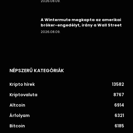
2026.08.09.
A Wintermute megkapta az amerikai
bróker-engedélyt, irány a Wall Street
2026.08.09.
NÉPSZERŰ KATEGÓRIÁK
Kripto hírek
13582
Kriptovaluta
8767
Altcoin
6914
Árfolyam
6321
Bitcoin
6185