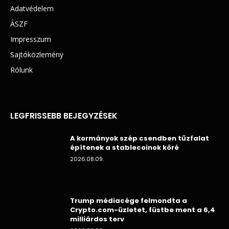
Adatvédelem
ÁSZF
Impresszum
Sajtóközlemény
Rólunk
LEGFRISSEBB BEJEGYZÉSEK
A kormányok szép csendben tűzfalat
építenek a stablecoinok köré
2026.08.09.
Trump médiacége felmondta a
Crypto.com-üzletet, füstbe ment a 6,4
milliárdos terv