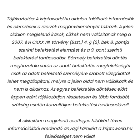
Tájékoztatás: A kriptoworld.hu oldalon található információk
és elemzések a szerzők magánvéleményét tükrözik. A jelen
oldalon megjelenő írások, cikkek nem valósítanak meg a
2007. évi CXXXVIII. törvény (Bszt.) 4. § (2). bek 8. pontja
szerinti befektetési elemzést és a 9. pont szerinti
befektetési tanácsadást.
Bármely befektetési döntés
meghozatala során az adott befektetés megfelelőségét
csak az adott befektető személyére szabott vizsgálattal
lehet megállapítani, melyre a jelen oldal nem vállalkozik és
nem is alkalmas. Az egyes befektetési döntések előtt
éppen ezért tájékozódjon részletesen és több forrásból,
szükség esetén konzultáljon befektetési tanácsadóval!
A cikkekben megjelenő esetleges hibákért téves
információkból eredendő anyagi károkért a kriptoworld.hu
felelősséget nem vállal.