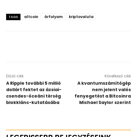
altcoin
árfolyam
kriptovaluta
TAGS
Előző cikk
Következő cikk
A Ripple további 5 millió
A kvantumszámítógép
dollárt fektet az ázsiai-
nem jelent valós
csendes-óceáni térség
fenyegetést a Bitcoinra
blokklánc-kutatásába
Michael Saylor szerint