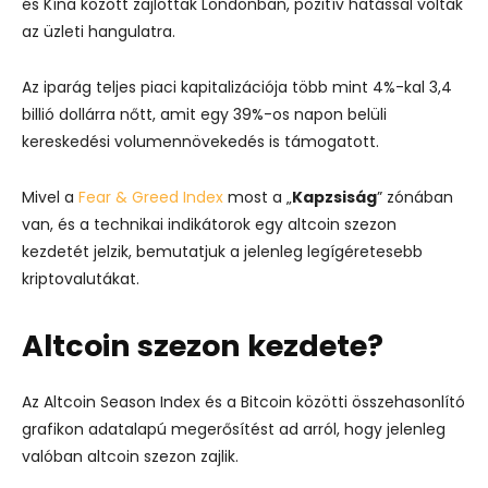
és Kína között zajlottak Londonban, pozitív hatással voltak
az üzleti hangulatra.
Az iparág teljes piaci kapitalizációja több mint 4%-kal 3,4
billió dollárra nőtt, amit egy 39%-os napon belüli
kereskedési volumennövekedés is támogatott.
Mivel a
Fear & Greed Index
most a „
Kapzsiság
” zónában
van, és a technikai indikátorok egy altcoin szezon
kezdetét jelzik, bemutatjuk a jelenleg legígéretesebb
kriptovalutákat.
Altcoin szezon kezdete?
Az Altcoin Season Index és a Bitcoin közötti összehasonlító
grafikon adatalapú megerősítést ad arról, hogy jelenleg
valóban altcoin szezon zajlik.