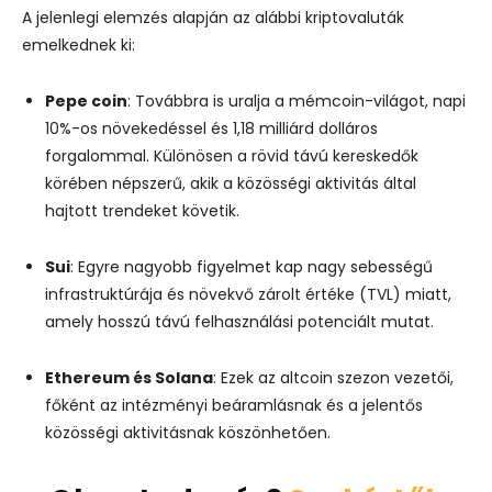
A jelenlegi elemzés alapján az alábbi kriptovaluták
emelkednek ki:
Pepe coin
: Továbbra is uralja a mémcoin-világot, napi
10%-os növekedéssel és 1,18 milliárd dolláros
forgalommal. Különösen a rövid távú kereskedők
körében népszerű, akik a közösségi aktivitás által
hajtott trendeket követik.
Sui
: Egyre nagyobb figyelmet kap nagy sebességű
infrastruktúrája és növekvő zárolt értéke (TVL) miatt,
amely hosszú távú felhasználási potenciált mutat.
Ethereum és Solana
: Ezek az altcoin szezon vezetői,
főként az intézményi beáramlásnak és a jelentős
közösségi aktivitásnak köszönhetően.