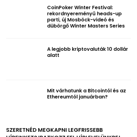
CoinPoker Winter Festival:
rekordnyereményű heads-up
parti, új Mosböck-videó és
dübörgő Winter Masters Series
A legjobb kriptovaluták 10 dollár
alatt
Mit várhatunk a Bitcointól és az
Ethereumtól januárban?
SZERETNÉD MEGKAPNI LEGFRISSEBB