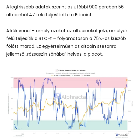
A legfrissebb adatok szerint az utóbbi 900 percben 56
altcoinból 47 felülteljesítette a Bitcoint.
A kék vonal – amely azokat az altcoinokat jelzi, amelyek
felülteljesítik a BTC-t – folyamatosan a 75%-os küszöb
fölött marad. Ez egyértelműen az altcoin szezonra
jellemző „rózsaszín zónába” helyezi a piacot.