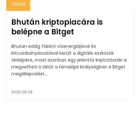
TŐZSDE
Bhután kriptopiacára is
belépne a Bitget
Bhutan eddig főként vízenergiájával és
bitcoinbányászatával került a digitális eszközök
térképére, most azonban egy jelentős kriptotőzsde is
megvetheti a lábát a himalájai királyságban A Bitget
megállapodást...
2026.08.08.