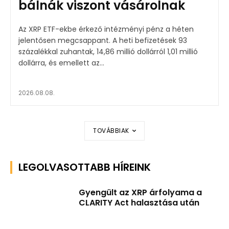
bálnák viszont vásárolnak
Az XRP ETF-ekbe érkező intézményi pénz a héten
jelentősen megcsappant. A heti befizetések 93
százalékkal zuhantak, 14,86 millió dollárról 1,01 millió
dollárra, és emellett az...
2026.08.08.
TOVÁBBIAK
LEGOLVASOTTABB HÍREINK
Gyengült az XRP árfolyama a
CLARITY Act halasztása után