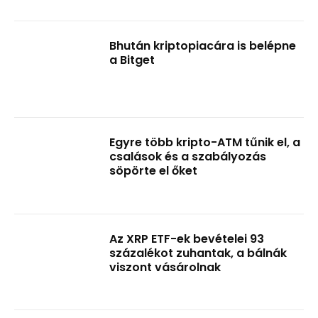
Bhután kriptopiacára is belépne
a Bitget
Egyre több kripto-ATM tűnik el, a
csalások és a szabályozás
söpörte el őket
Az XRP ETF-ek bevételei 93
százalékot zuhantak, a bálnák
viszont vásárolnak