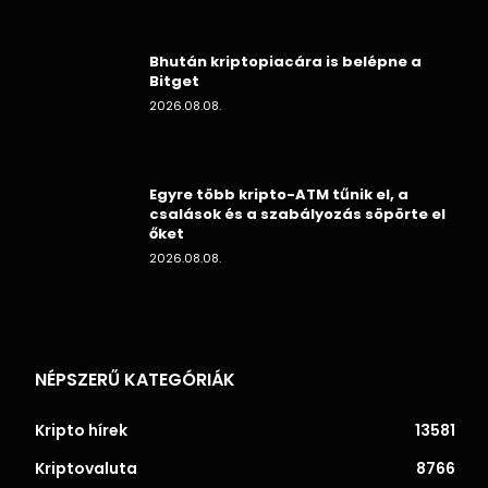
Bhután kriptopiacára is belépne a
Bitget
2026.08.08.
Egyre több kripto-ATM tűnik el, a
csalások és a szabályozás söpörte el
őket
2026.08.08.
NÉPSZERŰ KATEGÓRIÁK
Kripto hírek
13581
Kriptovaluta
8766