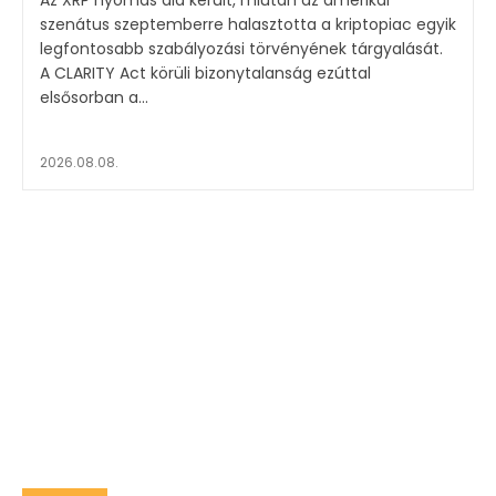
Az XRP nyomás alá került, miután az amerikai
szenátus szeptemberre halasztotta a kriptopiac egyik
legfontosabb szabályozási törvényének tárgyalását.
A CLARITY Act körüli bizonytalanság ezúttal
elsősorban a...
2026.08.08.