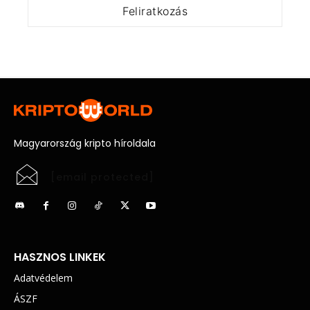
Magyarország kripto híroldala
[email protected]
HASZNOS LINKEK
Adatvédelem
ÁSZF