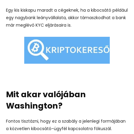
Egy kis kiskapu maradt a cégeknek, ha a kibocsátó például
egy nagybank leányvállalata, akkor támaszkodhat a bank
már meglévő KYC eljárásaira is.
Mit akar valójában
Washington?
Fontos tisztázni, hogy ez a szabály a jelenlegi formájában
a közvetlen kibocsátó-ügyfél kapcsolatra fókuszál.