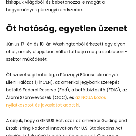
kiskapuk világából, és bebetonozza-e magát a
hagyományos pénzügyi rendszerbe.
Öt hatóság, egyetlen üzenet
Június 17-én és 18-án Washingtonból érkezett egy olyan
ötlet, amely alapjaiban változtathatja meg a stablecoin-
szektor működését.
Öt szövetségi hatóság, a Pénzügyi Bűncselekmények
Elleni Hálózat (FinCEN), az amerikai jegybank szerepét
betöltő Federal Reserve (Fed), a betétbiztosító (FDIC), az
Állami Számvevőszék (OCC), és
az NCUA közös
nyilatkozatot és javaslatot adott ki
.
A céljuk, hogy a GENIUS Act, azaz az amerikai Guiding and
Establishing National Innovation for U.S. Stablecoins Act
alapján kötelezővé tegyék az úgynevezett Customer