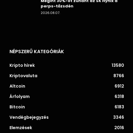
Megint 30%-ot zuhant az SK Hynix a
perps-tőzsdén
2026.08.07.
NÉPSZERŰ KATEGÓRIÁK
Kripto hírek
13580
Kriptovaluta
8766
Altcoin
6912
Árfolyam
6318
Bitcoin
6183
Vendégbejegyzés
3346
Elemzések
2016