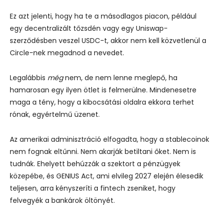
Ez azt jelenti, hogy ha te a másodlagos piacon, például
egy decentralizált tőzsdén vagy egy Uniswap-
szerződésben veszel USDC-t, akkor nem kell közvetlenül a
Circle-nek megadnod a nevedet.
Legalábbis
még
nem, de nem lenne meglepő, ha
hamarosan egy ilyen ötlet is felmerülne. Mindenesetre
maga a tény, hogy a kibocsátási oldalra ekkora terhet
rónak, egyértelmű üzenet.
Az amerikai adminisztráció elfogadta, hogy a stablecoinok
nem fognak eltűnni. Nem akarják betiltani őket. Nem is
tudnák. Ehelyett behúzzák a szektort a pénzügyek
közepébe, és GENIUS Act, ami elvileg 2027 elején élesedik
teljesen, arra kényszeríti a fintech zseniket, hogy
felvegyék a bankárok öltönyét.