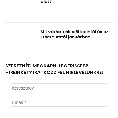
alatt
Mit várhatunk a Bitcointól és az
Ethereumtól januárban?
SZERETNÉD MEGKAPNI LEGFRISSEBB
HÍREINKET? IRATKOZZ FEL HÍRLEVELÜNKRE!