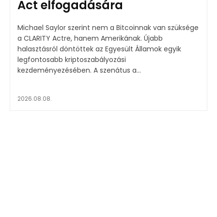
Act elfogadására
Michael Saylor szerint nem a Bitcoinnak van szüksége
a CLARITY Actre, hanem Amerikának. Újabb
halasztásról döntöttek az Egyesült Államok egyik
legfontosabb kriptoszabályozási
kezdeményezésében. A szenátus a...
2026.08.08.