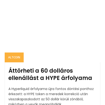
ALTCOIN
Áttörheti a 60 dolláros
ellenállást a HYPE árfolyama
A Hyperliquid árfolyama újra fontos döntési ponthoz
érkezett: a HYPE token a meredek korrekció után
visszakapaszkodott az 50 dollár körüli zónából,
miközben a vevők megpróbálják...