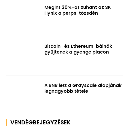
Megint 30%-ot zuhant az SK
Hynix a perps-tőzsdén
Bitcoin- és Ethereum-bálnák
gyűjtenek a gyenge piacon
A BNB lett a Grayscale alapjának
legnagyobb tétele
VENDÉGBEJEGYZÉSEK