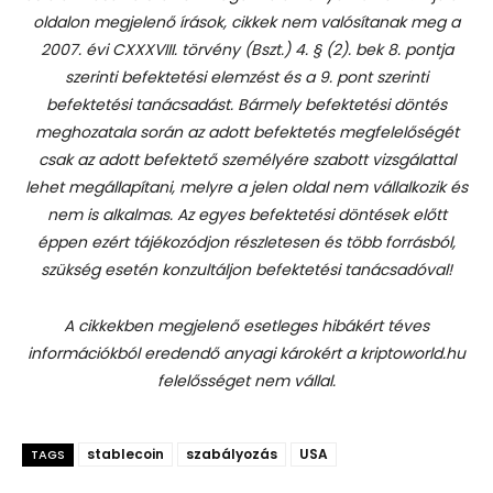
oldalon megjelenő írások, cikkek nem valósítanak meg a
2007. évi CXXXVIII. törvény (Bszt.) 4. § (2). bek 8. pontja
szerinti befektetési elemzést és a 9. pont szerinti
befektetési tanácsadást.
Bármely befektetési döntés
meghozatala során az adott befektetés megfelelőségét
csak az adott befektető személyére szabott vizsgálattal
lehet megállapítani, melyre a jelen oldal nem vállalkozik és
nem is alkalmas. Az egyes befektetési döntések előtt
éppen ezért tájékozódjon részletesen és több forrásból,
szükség esetén konzultáljon befektetési tanácsadóval!
A cikkekben megjelenő esetleges hibákért téves
információkból eredendő anyagi károkért a kriptoworld.hu
felelősséget nem vállal.
stablecoin
szabályozás
USA
TAGS