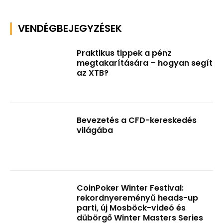
VENDÉGBEJEGYZÉSEK
Praktikus tippek a pénz
megtakarítására – hogyan segít
az XTB?
Bevezetés a CFD-kereskedés
világába
CoinPoker Winter Festival:
rekordnyereményű heads-up
parti, új Mosböck-videó és
dübörgő Winter Masters Series