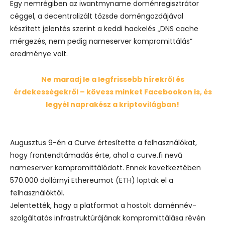
Egy nemrégiben az iwantmyname doménregisztrátor
céggel, a decentralizált tőzsde doméngazdájával
készített jelentés szerint a keddi hackelés „DNS cache
mérgezés, nem pedig nameserver kompromittálás”
eredménye volt.
Ne maradj le a legfrissebb hírekről és
érdekességekről – kövess minket Facebookon is, és
legyél naprakész a kriptovilágban!
Augusztus 9-én a Curve értesítette a felhasználókat,
hogy frontendtámadás érte, ahol a curve.fi nevű
nameserver kompromittálódott. Ennek következtében
570.000 dollárnyi Ethereumot (ETH) loptak el a
felhasználóktól.
Jelentették, hogy a platformot a hostolt doménnév-
szolgáltatás infrastruktúrájának kompromittálása révén