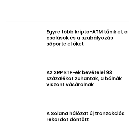
Egyre több kripto-ATM tűnik el, a
csalások és a szabályozás
söpörte el őket
Az XRP ETF-ek bevételei 93
százalékot zuhantak, a bálnák
viszont vásárolnak
A Solana hálózat új tranzakciós
rekordot döntött