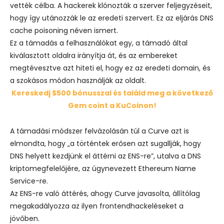
vették célba. A hackerek klónozták a szerver feljegyzéseit,
hogy így utánozzák le az eredeti szervert. Ez az eljárás DNS
cache poisoning néven ismert.
Ez a támadás a felhasználókat egy, a támadó által
kiválasztott oldalra irányítja át, és az embereket
megtévesztve azt hiteti el, hogy ez az eredeti domain, és
a szokásos módon használják az oldalt.
Kereskedj $500 bónusszal és találd meg a következő
Gem coint a KuCoinon!
A támadási módszer felvázolásán túl a Curve azt is
elmondta, hogy „a történtek erősen azt sugallják, hogy
DNS helyett kezdjünk el áttérni az ENS-re”, utalva a DNS
kriptomegfelelőjére, az úgynevezett Ethereum Name
Service-re.
Az ENS-re való áttérés, ahogy Curve javasolta, állítólag
megakadályozza az ilyen frontendhackeléseket a
jövőben.