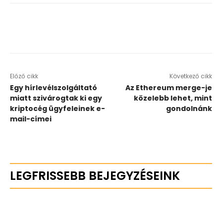
Előző cikk
Következő cikk
Egy hírlevélszolgáltató
Az Ethereum merge-je
miatt szivárogtak ki egy
közelebb lehet, mint
kriptocég ügyfeleinek e-
gondolnánk
mail-címei
LEGFRISSEBB BEJEGYZÉSEINK