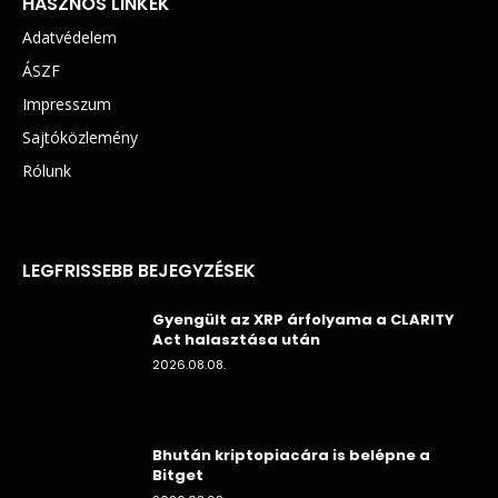
HASZNOS LINKEK
Adatvédelem
ÁSZF
Impresszum
Sajtóközlemény
Rólunk
LEGFRISSEBB BEJEGYZÉSEK
Gyengült az XRP árfolyama a CLARITY
Act halasztása után
2026.08.08.
Bhután kriptopiacára is belépne a
Bitget