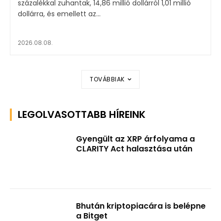
százalékkal zuhantak, 14,86 millió dollárról 1,01 millió
dollárra, és emellett az...
2026.08.08.
TOVÁBBIAK
LEGOLVASOTTABB HÍREINK
Gyengült az XRP árfolyama a
CLARITY Act halasztása után
Bhután kriptopiacára is belépne
a Bitget