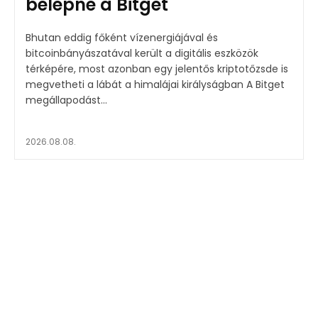
belépne a Bitget
Bhutan eddig főként vízenergiájával és
bitcoinbányászatával került a digitális eszközök
térképére, most azonban egy jelentős kriptotőzsde is
megvetheti a lábát a himalájai királyságban A Bitget
megállapodást...
2026.08.08.