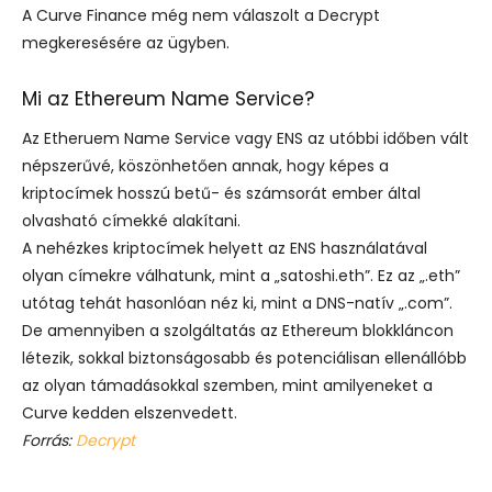
A Curve Finance még nem válaszolt a Decrypt
megkeresésére az ügyben.
Mi az Ethereum Name Service?
Az Etheruem Name Service vagy ENS az utóbbi időben vált
népszerűvé, köszönhetően annak, hogy képes a
kriptocímek hosszú betű- és számsorát ember által
olvasható címekké alakítani.
A nehézkes kriptocímek helyett az ENS használatával
olyan címekre válhatunk, mint a „satoshi.eth”. Ez az „.eth”
utótag tehát hasonlóan néz ki, mint a DNS-natív „.com”.
De amennyiben a szolgáltatás az Ethereum blokkláncon
létezik, sokkal biztonságosabb és potenciálisan ellenállóbb
az olyan támadásokkal szemben, mint amilyeneket a
Curve kedden elszenvedett.
Forrás:
Decrypt