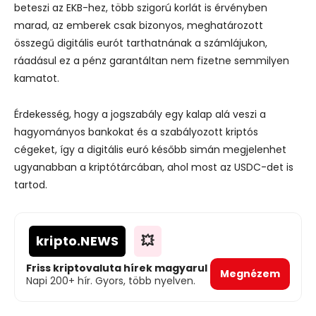
beteszi az EKB-hez, több szigorú korlát is érvényben
marad, az emberek csak bizonyos, meghatározott
összegű digitális eurót tarthatnának a számlájukon,
ráadásul ez a pénz garantáltan nem fizetne semmilyen
kamatot.
Érdekesség, hogy a jogszabály egy kalap alá veszi a
hagyományos bankokat és a szabályozott kriptós
cégeket, így a digitális euró később simán megjelenhet
ugyanabban a kriptótárcában, ahol most az USDC-det is
tartod.
kripto
.NEWS
💥
Friss kriptovaluta hírek magyarul
Megnézem
Napi 200+ hír. Gyors, több nyelven.