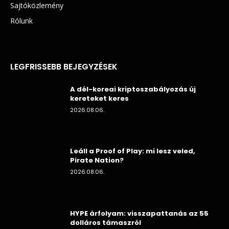
Sajtóközlemény
Rólunk
LEGFRISSEBB BEJEGYZÉSEK
A dél-koreai kriptoszabályozás új
kereteket keres
2026.08.06.
Leáll a Proof of Play: mi lesz veled,
Pirate Nation?
2026.08.06.
HYPE árfolyam: visszapattanás az 55
dolláros támaszról