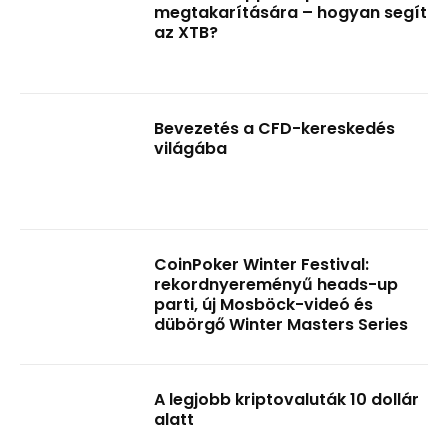
megtakarítására – hogyan segít
az XTB?
Bevezetés a CFD-kereskedés
világába
CoinPoker Winter Festival:
rekordnyereményű heads-up
parti, új Mosböck-videó és
dübörgő Winter Masters Series
A legjobb kriptovaluták 10 dollár
alatt