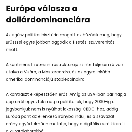
Európa válasza a
dollárdominanciára
Az egész politikai hisztéria mögött az húzódik meg, hogy
Brüsszel egyre jobban aggódik a fizetési szuverenitás
miatt.
A kontinens fizetési infrastruktúrája szinte teljesen rá van
utalva a Visára, a Mastercardra, és az egyre inkább
amerikai dominanciájú stablecoinokra.
A kontraszt elképesztően erős. Amíg az USA-ban pár napja
épp arról egyeztek meg a politikusok, hogy 2030-ig a
jegybankjuk nem is nyúlhat lakossági CBDC-hez, addig
Európa pont az ellenkező irányba indul, és a szavazati
arány egyértelműen mutatja, hogy a digitális euró kikerült
a kutatólaborokból.