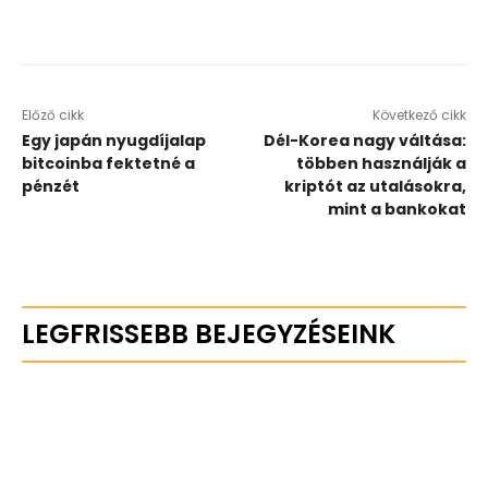
Előző cikk
Következő cikk
Egy japán nyugdíjalap
Dél-Korea nagy váltása:
bitcoinba fektetné a
többen használják a
pénzét
kriptót az utalásokra,
mint a bankokat
LEGFRISSEBB BEJEGYZÉSEINK