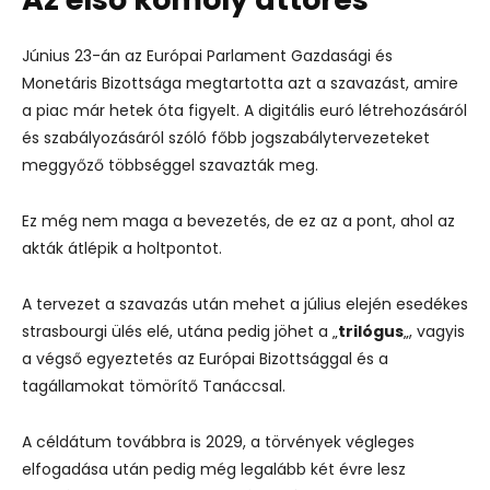
Június 23-án az Európai Parlament Gazdasági és
Monetáris Bizottsága megtartotta azt a szavazást, amire
a piac már hetek óta figyelt. A digitális euró létrehozásáról
és szabályozásáról szóló főbb jogszabálytervezeteket
meggyőző többséggel szavazták meg.
Ez még nem maga a bevezetés, de ez az a pont, ahol az
akták átlépik a holtpontot.
A tervezet a szavazás után mehet a július elején esedékes
strasbourgi ülés elé, utána pedig jöhet a „
trilógus
„, vagyis
a végső egyeztetés az Európai Bizottsággal és a
tagállamokat tömörítő Tanáccsal.
A céldátum továbbra is 2029, a törvények végleges
elfogadása után pedig még legalább két évre lesz