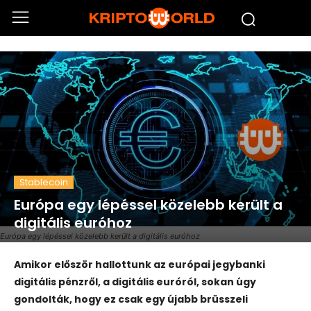
Stablecoin
Európa egy lépéssel közelebb került a
digitális euróhoz
Európa egy lépéssel közelebb került a digitális euróhoz
Amikor először hallottunk az európai jegybanki
digitális pénzről, a digitális euróról, sokan úgy
gondolták, hogy ez csak egy újabb brüsszeli