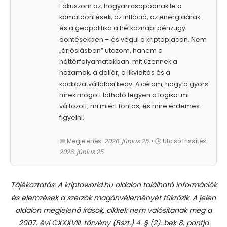
Fókuszom az, hogyan csapódnak le a
kamatdöntések, az infláció, az energiaárak
és a geopolitika a hétköznapi pénzügyi
döntésekben – és végül a kriptopiacon. Nem
„árjóslásban” utazom, hanem a
háttérfolyamatokban: mit üzennek a
hozamok, a dollár, a likviditás és a
kockázatvállalási kedv. A célom, hogy a gyors
hírek mögött látható legyen a logika: mi
változott, mi miért fontos, és mire érdemes
figyelni.
📅 Megjelenés:
2026. június 25.
• 🕓 Utolsó frissítés:
2026. június 25.
Tájékoztatás: A kriptoworld.hu oldalon található információk
és elemzések a szerzők magánvéleményét tükrözik. A jelen
oldalon megjelenő írások, cikkek nem valósítanak meg a
2007. évi CXXXVIII. törvény (Bszt.) 4. § (2). bek 8. pontja