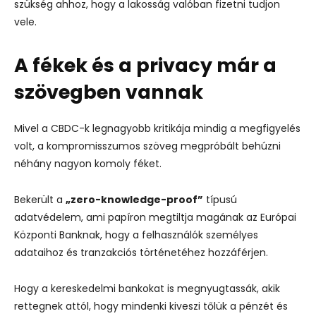
szükség ahhoz, hogy a lakosság valóban fizetni tudjon
vele.
A fékek és a privacy már a
szövegben vannak
Mivel a CBDC-k legnagyobb kritikája mindig a megfigyelés
volt, a kompromisszumos szöveg megpróbált behúzni
néhány nagyon komoly féket.
Bekerült a
„zero-knowledge-proof”
típusú
adatvédelem, ami papíron megtiltja magának az Európai
Központi Banknak, hogy a felhasználók személyes
adataihoz és tranzakciós történetéhez hozzáférjen.
Hogy a kereskedelmi bankokat is megnyugtassák, akik
rettegnek attól, hogy mindenki kiveszi tőlük a pénzét és