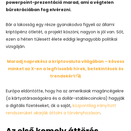
powerpoint-prezentáció marad, ami a végtelen
bürokráciában fog elvérezni.
Bár a lakosság egy része gyanakodva figyeli az állami
kriptópénz ötletét, a projekt köszöni, nagyon is jól van. Sőt,
ezen a héten túlesett élete eddigi legnagyobb politikai
vizsgáján.
Maradj naprakész a kriptovaluta világában – kövess
minket az X-en a legfrissebb hírek, betekintések és
trendekért!🚀
Európa eldöntötte, hogy ha az amerikaiak magáncégekre
(a kártyatársaságokra és a dollár-stablecoinokra) hagyják
a digitális fizetéseket, ők a saját,
központilag irányított
rendszerüket akarják áttolni a törvényhozáson
.
Az első komoly áttörés