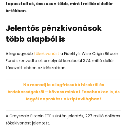
tapasztaltak, összesen több, mint 1 milliárd dollár
értékben.
Jelentős pénzkivonások
több alapból is
A legnagyobb
tőkekivonást
a Fidelity’s Wise Origin Bitcoin
Fund szenvedte el, amelynél körülbelül 374 millió dollár
távozott ebben az időszakban.
Ne maradj le a legfrissebb hírekről és
érdekességekről – kövess minket Facebookon is, és
legyél naprakész a kriptovilágban!
A Grayscale Bitcoin ETF szintén jelentős, 227 millió dolláros
tőkekivonást jelentett.