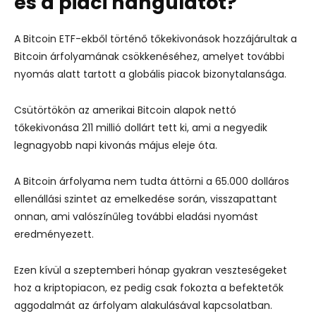
és a piaci hangulatot?
A Bitcoin ETF-ekből történő tőkekivonások hozzájárultak a
Bitcoin árfolyamának csökkenéséhez, amelyet további
nyomás alatt tartott a globális piacok bizonytalansága.
Csütörtökön az amerikai Bitcoin alapok nettó
tőkekivonása 211 millió dollárt tett ki, ami a negyedik
legnagyobb napi kivonás május eleje óta.
A Bitcoin árfolyama nem tudta áttörni a 65.000 dolláros
ellenállási szintet az emelkedése során, visszapattant
onnan, ami valószínűleg további eladási nyomást
eredményezett.
Ezen kívül a szeptemberi hónap gyakran veszteségeket
hoz a kriptopiacon, ez pedig csak fokozta a befektetők
aggodalmát az árfolyam alakulásával kapcsolatban.