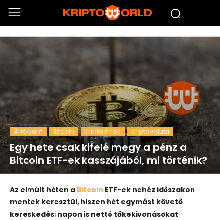
Árfolyam
Bitcoin
Kripto hírek
Kriptovaluta
Egy hete csak kifelé megy a pénz a
Bitcoin ETF-ek kasszájából, mi történik?
Az elmúlt héten a
Bitcoin
ETF-ek nehéz időszakon
mentek keresztül, hiszen hét egymást követő
kereskedési napon is nettó tőkekivonásokat