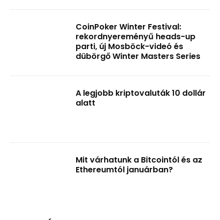
CoinPoker Winter Festival:
rekordnyereményű heads-up
parti, új Mosböck-videó és
dübörgő Winter Masters Series
A legjobb kriptovaluták 10 dollár
alatt
Mit várhatunk a Bitcointól és az
Ethereumtól januárban?