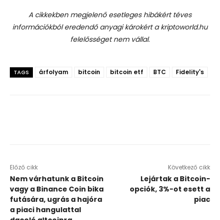
A cikkekben megjelenő esetleges hibákért téves
információkból eredendő anyagi károkért a kriptoworld.hu
felelősséget nem vállal.
árfolyam
bitcoin
bitcoin etf
BTC
Fidelity's
TAGS
Előző cikk
Következő cikk
Nem várhatunk a Bitcoin
Lejártak a Bitcoin-
vagy a Binance Coin bika
opciók, 3%-ot esett a
futására, ugrás a hajóra
piac
a piaci hangulattal