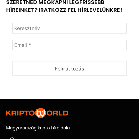
SZERETNÉD MEGKAPNI LEGFRISSEBB
HÍREINKET? IRATKOZZ FEL HÍRLEVELÜNKRE!
Magyarország kripto híroldala