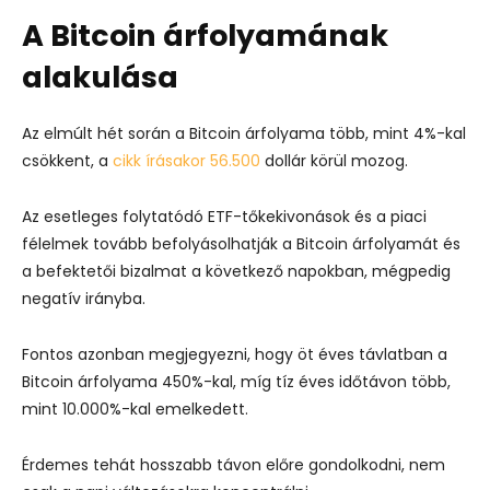
A Bitcoin árfolyamának
alakulása
Az elmúlt hét során a Bitcoin árfolyama több, mint 4%-kal
csökkent, a
cikk írásakor 56.500
dollár körül mozog.
Az esetleges folytatódó ETF-tőkekivonások és a piaci
félelmek tovább befolyásolhatják a Bitcoin árfolyamát és
a befektetői bizalmat a következő napokban, mégpedig
negatív irányba.
Fontos azonban megjegyezni, hogy öt éves távlatban a
Bitcoin árfolyama 450%-kal, míg tíz éves időtávon több,
mint 10.000%-kal emelkedett.
Érdemes tehát hosszabb távon előre gondolkodni, nem