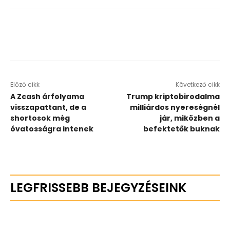
Előző cikk
Következő cikk
A Zcash árfolyama
Trump kriptobirodalma
visszapattant, de a
milliárdos nyereségnél
shortosok még
jár, miközben a
óvatosságra intenek
befektetők buknak
LEGFRISSEBB BEJEGYZÉSEINK