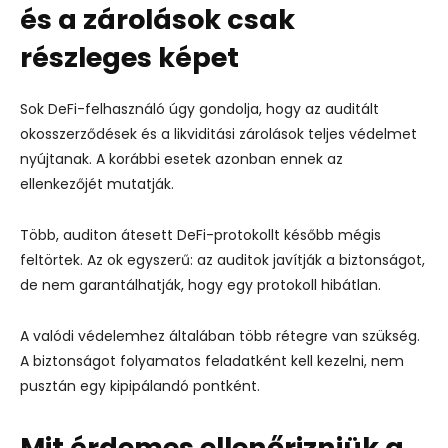
és a zárolások csak
részleges képet
Sok DeFi-felhasználó úgy gondolja, hogy az auditált
okosszerződések és a likviditási zárolások teljes védelmet
nyújtanak. A korábbi esetek azonban ennek az
ellenkezőjét mutatják.
Több, auditon átesett DeFi-protokollt később mégis
feltörtek. Az ok egyszerű: az auditok javítják a biztonságot,
de nem garantálhatják, hogy egy protokoll hibátlan.
A valódi védelemhez általában több rétegre van szükség.
A biztonságot folyamatos feladatként kell kezelni, nem
pusztán egy kipipálandó pontként.
Mit érdemes ellenőrizniük a