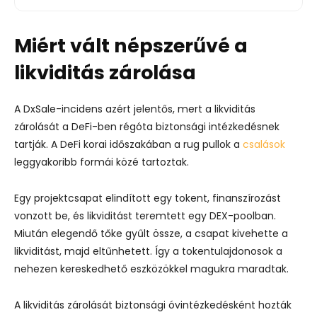
Miért vált népszerűvé a
likviditás zárolása
A DxSale-incidens azért jelentős, mert a likviditás
zárolását a DeFi-ben régóta biztonsági intézkedésnek
tartják. A DeFi korai időszakában a rug pullok a
csalások
leggyakoribb formái közé tartoztak.
Egy projektcsapat elindított egy tokent, finanszírozást
vonzott be, és likviditást teremtett egy DEX-poolban.
Miután elegendő tőke gyűlt össze, a csapat kivehette a
likviditást, majd eltűnhetett. Így a tokentulajdonosok a
nehezen kereskedhető eszközökkel magukra maradtak.
A likviditás zárolását biztonsági óvintézkedésként hozták