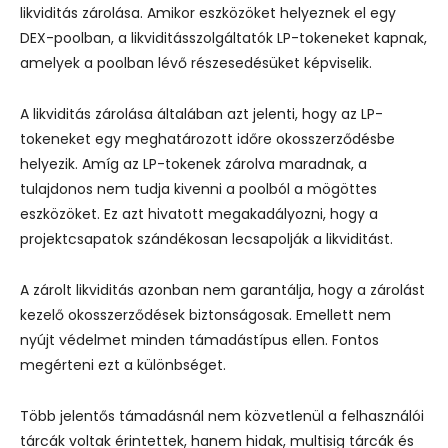
likviditás zárolása. Amikor eszközöket helyeznek el egy
DEX-poolban, a likviditásszolgáltatók LP-tokeneket kapnak,
amelyek a poolban lévő részesedésüket képviselik.
A likviditás zárolása általában azt jelenti, hogy az LP-
tokeneket egy meghatározott időre okosszerződésbe
helyezik. Amíg az LP-tokenek zárolva maradnak, a
tulajdonos nem tudja kivenni a poolból a mögöttes
eszközöket. Ez azt hivatott megakadályozni, hogy a
projektcsapatok szándékosan lecsapolják a likviditást.
A zárolt likviditás azonban nem garantálja, hogy a zárolást
kezelő okosszerződések biztonságosak. Emellett nem
nyújt védelmet minden támadástípus ellen. Fontos
megérteni ezt a különbséget.
Több jelentős támadásnál nem közvetlenül a felhasználói
tárcák voltak érintettek, hanem hidak, multisig tárcák és