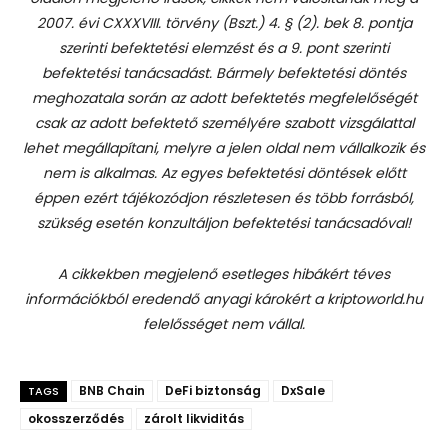
2007. évi CXXXVIII. törvény (Bszt.) 4. § (2). bek 8. pontja
szerinti befektetési elemzést és a 9. pont szerinti
befektetési tanácsadást.
Bármely befektetési döntés
meghozatala során az adott befektetés megfelelőségét
csak az adott befektető személyére szabott vizsgálattal
lehet megállapítani, melyre a jelen oldal nem vállalkozik és
nem is alkalmas. Az egyes befektetési döntések előtt
éppen ezért tájékozódjon részletesen és több forrásból,
szükség esetén konzultáljon befektetési tanácsadóval!
A cikkekben megjelenő esetleges hibákért téves
információkból eredendő anyagi károkért a kriptoworld.hu
felelősséget nem vállal.
BNB Chain
DeFi biztonság
DxSale
TAGS
okosszerződés
zárolt likviditás