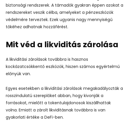
biztonsági rendszerek. A támadók gyakran éppen azokat a
rendszereket veszik célba, amelyeket a pénzeszközök
védelmére terveztek. Ezek ugyanis nagy mennyiségű
tőkéhez adhatnak hozzáférést.
Mit véd a likviditás zárolása
A likviditási zárolások továbbra is hasznos
kockázatcsökkentő eszközök, hiszen számos egyértelmű
előnyük van.
Egyes esetekben a likviditási zárolások megakadályozták a
rosszindulatú szereplőket abban, hogy kivonják a
forrásokat, mielőtt a tokentulajdonosok kiszállhattak
volna. Emiatt a zárolt likviditásnak továbbra is van
gyakorlati értéke a DeFi-ben.