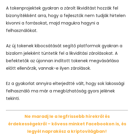
A tokenprojektek gyakran a zárolt likviditást hozzák fel
bizonyítékként arra, hogy a fejlesztők nem tudják hirtelen
kivonni a forrásokat, majd magukra hagyni a
felhasználókat.
Az új tokenek kibocsátását segítő platformok gyakran a
bizalom jeleként tüntetik fel a likviditási zárolásokat. A
befektetők az újonnan indított tokenek megvásárlása
előtt ellenőrzik, vannak-e ilyen zárolások.
Ez a gyakorlat annyira elterjedtté vált, hogy sok lakossági
felhasználó ma már a megbízhatóság gyors jelének
tekinti.
Ne maradj le a legfrissebb hírekről és
érdekességekről – kövess minket Facebookon is, és
legyél naprakész a kriptovilágban!