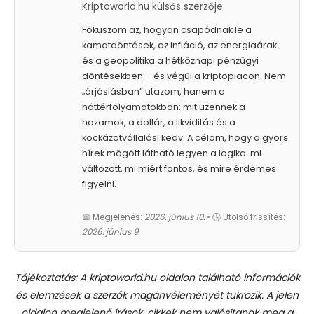
Kriptoworld.hu külsős szerzője
Fókuszom az, hogyan csapódnak le a
kamatdöntések, az infláció, az energiaárak
és a geopolitika a hétköznapi pénzügyi
döntésekben – és végül a kriptopiacon. Nem
„árjóslásban” utazom, hanem a
háttérfolyamatokban: mit üzennek a
hozamok, a dollár, a likviditás és a
kockázatvállalási kedv. A célom, hogy a gyors
hírek mögött látható legyen a logika: mi
változott, mi miért fontos, és mire érdemes
figyelni.
📅 Megjelenés:
2026. június 10.
• 🕓 Utolsó frissítés:
2026. június 9.
Tájékoztatás: A kriptoworld.hu oldalon található információk
és elemzések a szerzők magánvéleményét tükrözik. A jelen
oldalon megjelenő írások, cikkek nem valósítanak meg a