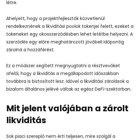
létre.
Ahelyett, hogy a projektfejlesztők közvetlenül
rendelkeznének a likviditási poolok tokenjei felett, ezeket a
tokeneket egy okosszerződésben lehet letétbe helyezni. A
szerződés egy előre meghatározott jövőbeli időpontig
zárolná a hozzáférést.
Ez a módszer segített megnyugtatni a résztvevőket
afelől, hogy a likviditás a megállapodott időszakban
továbbra is biztosított lesz. Idővel a likviditási zárolások a
bizalom általános jelévé váltak az egész DeFi-szektorban.
Mit jelent valójában a zárolt
likviditás
Sok piaci szereplő nem érti teljesen, mire szolgál a