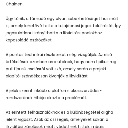
Chainen.
Úgy tűnik, a támadó egy olyan sebezhetőséget használt
ki, amely lehetővé tette a tulajdonosi jogok felülírását. Így
jogosulatlanul irányíthatta a likviditási poolokhoz
kapcsolódó eszközöket.
A pontos technikai részleteket még vizsgálják. Az első
értékelések azonban arra utalnak, hogy nem tipikus rug
pull típusú csalásról volt szó, amely során a projekt
alapítói szándékosan kivonják a likviditást.
A jelek szerint inkább a platform okosszerződés-
rendszerének hibája okozta a problémát.
Az érintett felhasználóknak ez a különbségtétel aligha
jelent vigaszt. Azok az összegek, amelyeket sokan a
likviditási zárolások miatt védettnek hittek, mégis