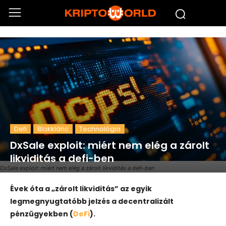
Defi
Blokklánc
Technológia
DxSale exploit: miért nem elég a zárolt
likviditás a defi-ben
DxSale exploit: miért nem elég a zárolt likviditás a defi-ben
Évek óta a „zárolt likviditás” az egyik
legmegnyugtatóbb jelzés a decentralizált
pénzügyekben (
DeFi
).