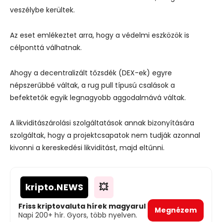
veszélybe kerültek.
Az eset emlékeztet arra, hogy a védelmi eszközök is
célponttá válhatnak.
Ahogy a decentralizált tőzsdék (DEX-ek) egyre
népszerűbbé váltak, a rug pull típusú csalások a
befektetők egyik legnagyobb aggodalmává váltak.
A likviditászárolási szolgáltatások annak bizonyítására
szolgáltak, hogy a projektcsapatok nem tudják azonnal
kivonni a kereskedési likviditást, majd eltűnni.
kripto
.NEWS
💥
Friss kriptovaluta hírek magyarul
Megnézem
Napi 200+ hír. Gyors, több nyelven.