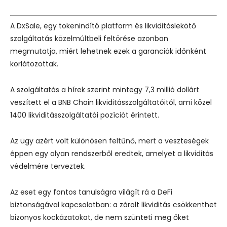
A DxSale, egy tokenindító platform és likviditáslekötő
szolgáltatás közelmúltbeli feltörése azonban
megmutatja, miért lehetnek ezek a garanciák időnként
korlátozottak.
A szolgáltatás a hírek szerint mintegy 7,3 millió dollárt
veszített el a BNB Chain likviditásszolgáltatóitól, ami közel
1400 likviditásszolgáltatói pozíciót érintett.
Az ügy azért volt különösen feltűnő, mert a veszteségek
éppen egy olyan rendszerből eredtek, amelyet a likviditás
védelmére terveztek.
Az eset egy fontos tanulságra világít rá a DeFi
biztonságával kapcsolatban: a zárolt likviditás csökkenthet
bizonyos kockázatokat, de nem szünteti meg őket