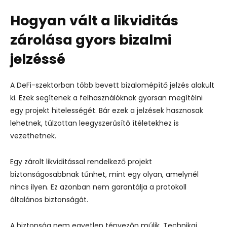
Hogyan vált a likviditás
zárolása gyors bizalmi
jelzéssé
A DeFi-szektorban több bevett bizalomépítő jelzés alakult
ki. Ezek segítenek a felhasználóknak gyorsan megítélni
egy projekt hitelességét. Bár ezek a jelzések hasznosak
lehetnek, túlzottan leegyszerűsítő ítéletekhez is
vezethetnek.
Egy zárolt likviditással rendelkező projekt
biztonságosabbnak tűnhet, mint egy olyan, amelynél
nincs ilyen. Ez azonban nem garantálja a protokoll
általános biztonságát.
A biztonság nem egyetlen tényezőn múlik. Technikai,