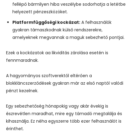
fellépő bármilyen hiba veszélybe sodorhatja a letétbe
helyezett pénzeszközöket.
Platformfüggőségi kockázat:
A felhasználók
gyakran támaszkodnak külső rendszerekre,
amelyeknek megvannak a maguk sebezhető pontjai.
Ezek a kockázatok aa likviditás zárolása esetén is
fennmaradnak.
A hagyományos szoftverektől eltérően a
blokkláncszerződések gyakran már az első naptól valódi
pénzt kezelnek.
Egy sebezhetőség hónapokig vagy akár évekig is
észrevétlen maradhat, mire egy támadó megtalálja és
kihasználja. Ez néha egyszerre több ezer felhasználót is
érinthet.