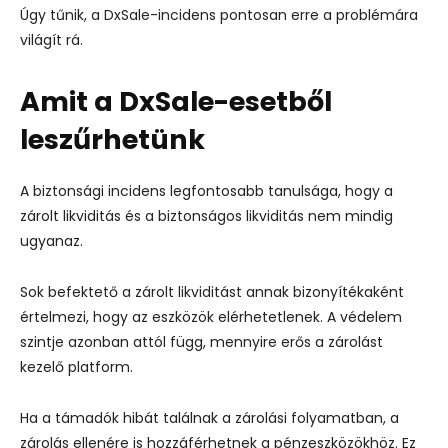
Úgy tűnik, a DxSale-incidens pontosan erre a problémára
világít rá.
Amit a DxSale-esetből
leszűrhetünk
A biztonsági incidens legfontosabb tanulsága, hogy a
zárolt likviditás és a biztonságos likviditás nem mindig
ugyanaz.
Sok befektető a zárolt likviditást annak bizonyítékaként
értelmezi, hogy az eszközök elérhetetlenek. A védelem
szintje azonban attól függ, mennyire erős a zárolást
kezelő platform.
Ha a támadók hibát találnak a zárolási folyamatban, a
zárolás ellenére is hozzáférhetnek a pénzeszközökhöz. Ez