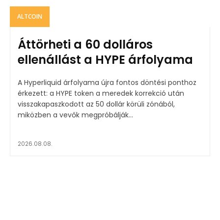
ALTCOIN
Áttörheti a 60 dolláros
ellenállást a HYPE árfolyama
A Hyperliquid árfolyama újra fontos döntési ponthoz
érkezett: a HYPE token a meredek korrekció után
visszakapaszkodott az 50 dollár körüli zónából,
miközben a vevők megpróbálják...
2026.08.08.