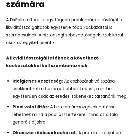
számára
A DxSale feltörése egy tágabb problémára is rávilágít: a
likviditásszolgáltatók egyszerre több kockázattal is
szembesülnek. A biztonsági sebezhetőségek ezek közül
csak az egyiket jelentik.
A likviditásszolgáltatóknak a következő
kockázatokkal kell szembenézniük:
Ideiglenes veszteség:
Az eszközárak változása
csökkentheti a hozamot ahhoz képest, mintha
egyszerűen csak az eredeti tokeneket tartanánk meg.
Piaci volatilitás:
A hirtelen ármozgások hatással
lehetnek mind a pool összértékére, mind az általa
generált díjakra.
Okosszerződéses kockázat:
A protokoll kódjában