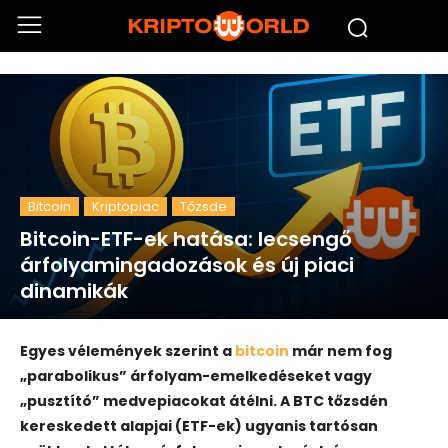
Bitcoin
Kriptopiac
Tőzsde
Bitcoin-ETF-ek hatása: lecsengő
árfolyamingadozások és új piaci
dinamikák
Egyes vélemények szerint a
bitcoin
már nem fog
„parabolikus” árfolyam-emelkedéseket vagy
„pusztító” medvepiacokat átélni. A BTC tőzsdén
kereskedett alapjai (ETF-ek) ugyanis tartósan