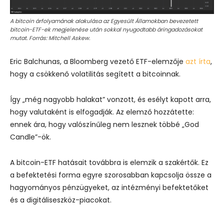
A bitcoin árfolyamának alakulása az Egyesült Államokban bevezetett
bitcoin-ETF-ek megjelenése után sokkal nyugodtabb áringadozásokat
mutat. Forrás: Mitchell Askew.
Eric Balchunas, a Bloomberg vezető ETF-elemzője
azt írta
,
hogy a csökkenő volatilitás segített a bitcoinnak.
Így „még nagyobb halakat” vonzott, és esélyt kapott arra,
hogy valutaként is elfogadják. Az elemző hozzátette:
ennek ára, hogy valószínűleg nem lesznek többé „God
Candle”-ök.
A bitcoin-ETF hatásait továbbra is elemzik a szakértők. Ez
a befektetési forma egyre szorosabban kapcsolja össze a
hagyományos pénzügyeket, az intézményi befektetőket
és a digitáliseszköz-piacokat.