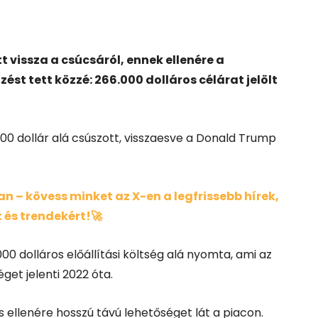
 vissza a csúcsáról, ennek ellenére a
st tett közzé: 266.000 dolláros célárat jelölt
000 dollár alá csúszott, visszaesve a Donald Trump
 – kövess minket az X-en a legfrissebb hírek,
 és trendekért!🚀
.000 dolláros előállítási költség alá nyomta, ami az
get jelenti 2022 óta.
ellenére hosszú távú lehetőséget lát a piacon.