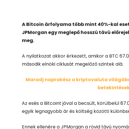
Facebook
X
A Bitcoin árfolyama több mint 40%-kal esett
JPMorgan egy meglepő hosszú távú előrejelzé
meg.
A nyilatkozat akkor érkezett, amikor a BTC 67.
második elnöki ciklusát megelőző szintek alá.
Maradj naprakész a kriptovaluta világában
betekintések
Az esés a Bitcoint jóval a becsült, körülbelül 87
egyik legnagyobb ár és költség közötti különbsé
Ennek ellenére a JPMorgan a rövid távú nyomás 