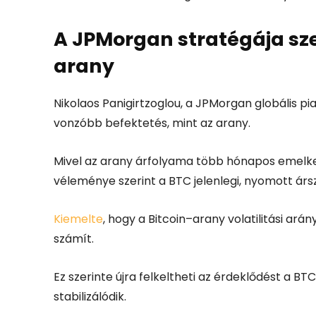
A JPMorgan stratégája sze
arany
Nikolaos Panigirtzoglou, a JPMorgan globális pi
vonzóbb befektetés, mint az arany.
Mivel az arany árfolyama több hónapos emelkedé
véleménye szerint a BTC jelenlegi, nyomott ársz
Kiemelte
, hogy a Bitcoin–arany volatilitási ar
számít.
Ez szerinte újra felkeltheti az érdeklődést a BT
stabilizálódik.