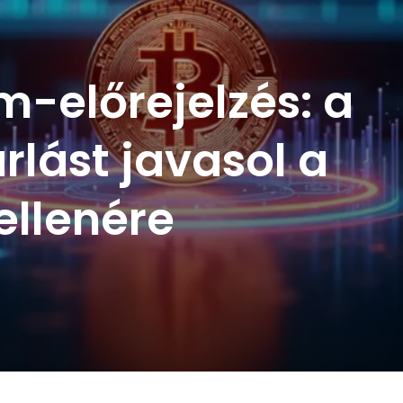
m-előrejelzés: a
lást javasol a
ellenére