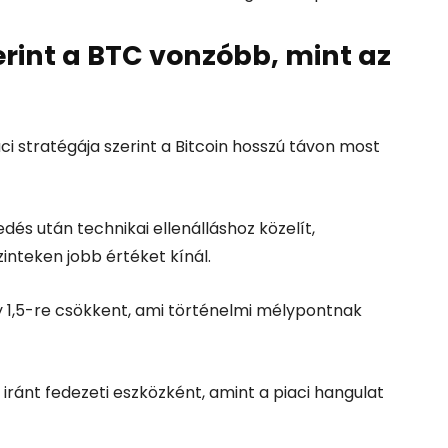
rint a BTC vonzóbb, mint az
aci stratégája szerint a Bitcoin hosszú távon most
s után technikai ellenálláshoz közelít,
inteken jobb értéket kínál.
ány 1,5-re csökkent, ami történelmi mélypontnak
C iránt fedezeti eszközként, amint a piaci hangulat