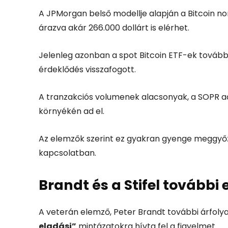
A JPMorgan belső modellje alapján a Bitcoin no
árazva akár 266.000 dollárt is elérhet.
Jelenleg azonban a spot Bitcoin ETF-ek továbbr
érdeklődés visszafogott.
A tranzakciós volumenek alacsonyak, a SOPR ada
környékén ad el.
Az elemzők szerint ez gyakran gyenge meggyőz
kapcsolatban.
Brandt és a Stifel további 
A veterán elemző, Peter Brandt további árfoly
eladási”
mintázatokra hívta fel a figyelmet.