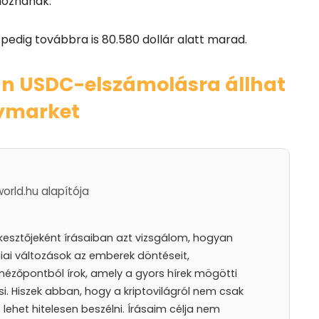
moznának.
 pedig továbbra is 80.580 dollár alatt marad.
 USDC-elszámolásra állhat
lymarket
world.hu alapítója
rkesztőjeként írásaiban azt vizsgálom, hogyan
iai változások az emberek döntéseit,
nézőpontból írok, amely a gyors hírek mögötti
i. Hiszek abban, hogy a kriptovilágról nem csak
lehet hitelesen beszélni. Írásaim célja nem