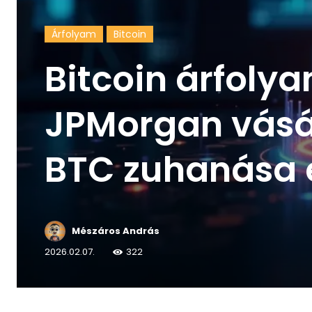
Árfolyam
Bitcoin
Bitcoin árfolya
JPMorgan vásár
BTC zuhanása 
Mészáros András
2026.02.07.
322