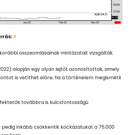
rrás:
X
n korábbi összeomlásainak mintázatait vizsgálták.
, 2022) alapján egy olyan lejtőt azonosítottak, amely
pontot is vetíthet előre, ha a történelem megismétli
efektetők továbbra is kulcsfontosságú
k pedig inkább csökkentik kockázatukat a 75.000