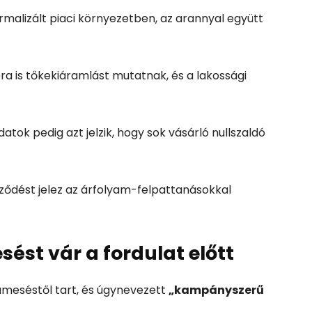
rmalizált piaci környezetben, az arannyal együtt
a is tőkekiáramlást mutatnak, és a lakossági
tok pedig azt jelzik, hogy sok vásárló nullszaldó
ődést jelez az árfolyam-felpattanásokkal
esést vár a fordulat előtt
ameséstől tart, és úgynevezett
„kampányszerű