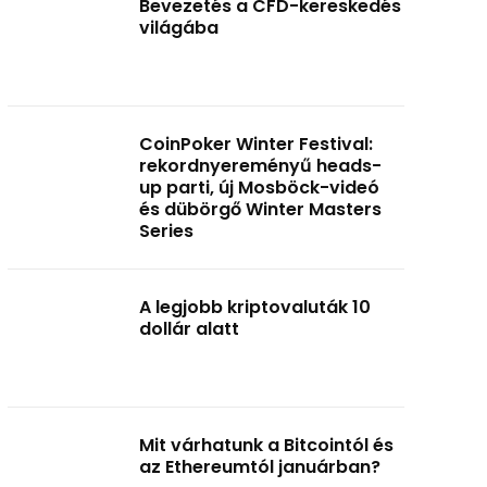
Bevezetés a CFD-kereskedés
világába
CoinPoker Winter Festival:
rekordnyereményű heads-
up parti, új Mosböck-videó
és dübörgő Winter Masters
Series
A legjobb kriptovaluták 10
dollár alatt
Mit várhatunk a Bitcointól és
az Ethereumtól januárban?