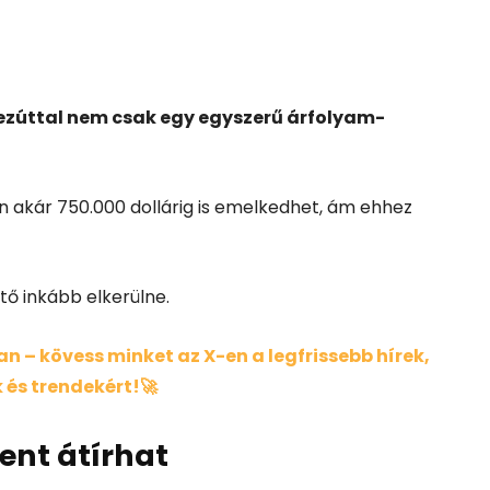
ezúttal nem csak egy egyszerű árfolyam-
in akár 750.000 dollárig is emelkedhet, ám ehhez
ő inkább elkerülne.
 – kövess minket az X-en a legfrissebb hírek,
 és trendekért!🚀
ent átírhat