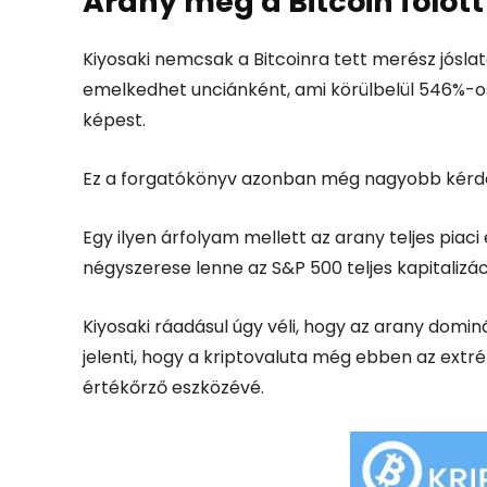
Arany még a Bitcoin fölött
Kiyosaki nemcsak a Bitcoinra tett merész jóslato
emelkedhet unciánként, ami körülbelül 546%-o
képest.
Ez a forgatókönyv azonban még nagyobb kérdés
Egy ilyen árfolyam mellett az arany teljes piaci 
négyszerese lenne az S&P 500 teljes kapitalizác
Kiyosaki ráadásul úgy véli, hogy az arany domin
jelenti, hogy a kriptovaluta még ebben az extr
értékőrző eszközévé.