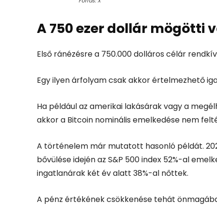
Forrás: X
A 750 ezer dollár mögötti v
Első ránézésre a 750.000 dolláros célár rendkí
Egy ilyen árfolyam csak akkor értelmezhető iga
Ha például az amerikai lakásárak vagy a megé
akkor a Bitcoin nominális emelkedése nem felté
A történelem már mutatott hasonló példát. 2020
bővülése idején az S&P 500 index 52%-al emel
ingatlanárak két év alatt 38%-al nőttek.
A pénz értékének csökkenése tehát önmagában 