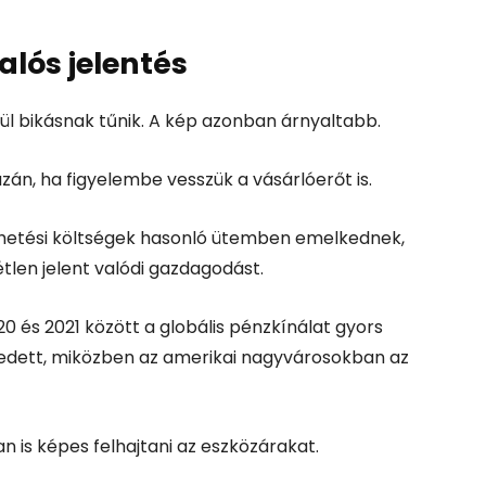
alós jelentés
vül bikásnak tűnik. A kép azonban árnyaltabb.
zán, ha figyelembe vesszük a vásárlóerőt is.
lhetési költségek hasonló ütemben emelkednek,
tlen jelent valódi gazdagodást.
 és 2021 között a globális pénzkínálat gyors
kedett, miközben az amerikai nagyvárosokban az
is képes felhajtani az eszközárakat.