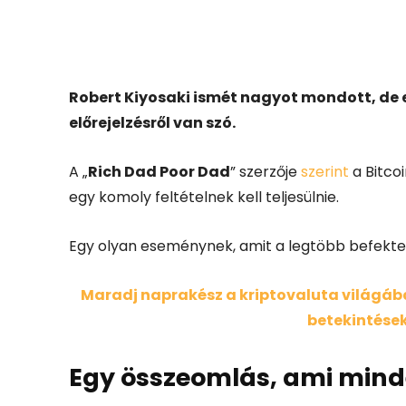
Facebook
X
Robert Kiyosaki ismét nagyot mondott, de 
előrejelzésről van szó.
A „
Rich Dad Poor Dad
” szerzője
szerint
a Bitco
egy komoly feltételnek kell teljesülnie.
Egy olyan eseménynek, amit a legtöbb befektet
Maradj naprakész a kriptovaluta világában
betekintések
Egy összeomlás, ami mind