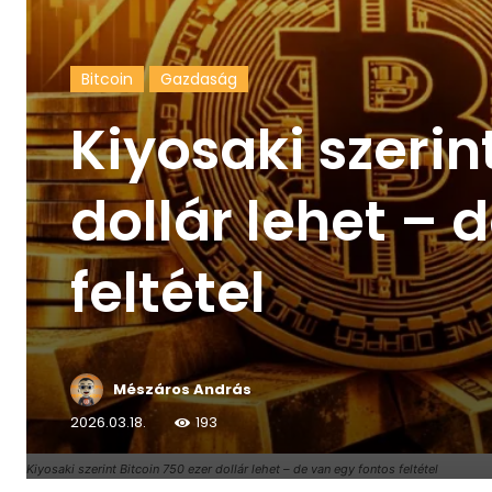
Bitcoin
Gazdaság
Kiyosaki szerin
dollár lehet – 
feltétel
Mészáros András
2026.03.18.
193
Kiyosaki szerint Bitcoin 750 ezer dollár lehet – de van egy fontos feltétel