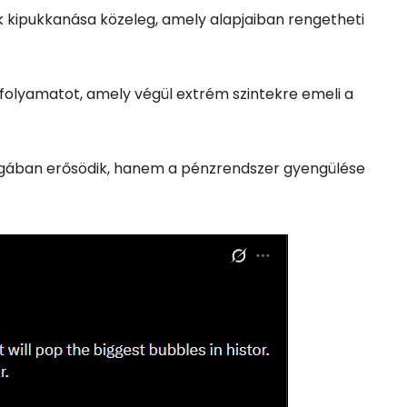
k kipukkanása közeleg, amely alapjaiban rengetheti
a folyamatot, amely végül extrém szintekre emeli a
gában erősödik, hanem a pénzrendszer gyengülése