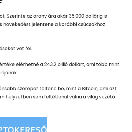
?
t. Szerinte az arany ára akár 35.000 dollárig is
s növekedést jelentene a korábbi csúcsokhoz
eket vet fel.
értéke elérhetné a 243,2 billió dollárt, ami több mint
iójának.
ánsabb szerepet töltene be, mint a Bitcoin, ami azt
ém helyzetben sem feltétlenül válna a világ vezető