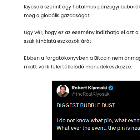
Kiyosaki szerint egy hatalmas pénzügyi buboré
meg a globális gazdaságot.
Úgy véli, hogy ez az esemény indíthatja el azt 
szűk kínálatú eszközök árát.
Ebben a forgatókönyvben a Bitcoin nem önma
miatt válik felértékelődő menedékeszközzé.