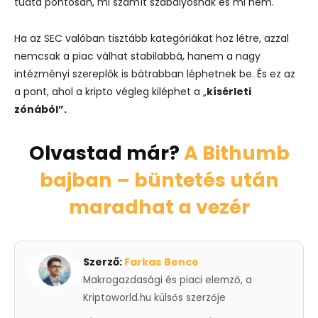
tudta pontosan, mi számít szabályosnak és mi nem.
Ha az SEC valóban tisztább kategóriákat hoz létre, azzal
nemcsak a piac válhat stabilabbá, hanem a nagy
intézményi szereplők is bátrabban léphetnek be. És ez az
a pont, ahol a kripto végleg kiléphet a „
kísérleti
zónából”.
Olvastad már?
A Bithumb
bajban – büntetés után
maradhat a vezér
Szerző:
Farkas Bence
Makrogazdasági és piaci elemző, a
Kriptoworld.hu külsős szerzője