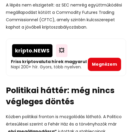
A lépés nem elszigetelt: az SEC nemrég együttműködési
megállapodást kötött a Commodity Futures Trading
Commissionnel (CFTC), amely szintén kulcsszerepet
kaphat a jövőbeli kriptoszabályozásban.
kripto
.NEWS
💥
Friss kriptovaluta hírek magyarul
Megnézem
Napi 200+ hír. Gyors, több nyelven.
Politikai háttér: még nincs
végleges döntés
Közben politikai fronton is mozgolódás látható. A Politico
értesülései szerint a Fehér Ház és a törvényhozók már
„elvi megállapodásra”
jutottak a stablecoinok