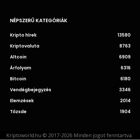
NÉPSZERŰ KATEGÓRIÁK
Kripto hírek
13580
Kriptovaluta
8763
Altcoin
6909
Árfolyam
6316
Bitcoin
6180
Vendégbejegyzés
3346
Elemzések
2014
Tőzsde
1904
Kriptoworld.hu © 2017-2026 Minden jogot fenntartva.