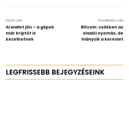
Előző cikk
Következő cikk
AI wallet jön – a gépek
Bitcoin: csökken az
már kriptót is
eladói nyomás, de
kezelhetnek
hiányzik a kereslet
LEGFRISSEBB BEJEGYZÉSEINK