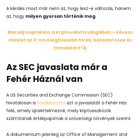
A kérdés most már nem az, hogy lesz-e változás, hanem
az, hogy
milyen gyorsan történik meg
.
Maradj naprakész a kriptovaluta világában – kövess
minket az X-en a legfrissebb hírek, betekintések és
trendekért!🚀
Az SEC javaslata már a
Fehér Háznál van
A US Securities and Exchange Commission (SEC)
hivatalosan is
továbbította
azt a javaslatát a Fehér Ház
felé, amely újraértelmezné, mely kriptoeszközök
számítanak értékpapírnak a szövetségi törvények szerint.
A dokumentum jelenleg az Office of Management and