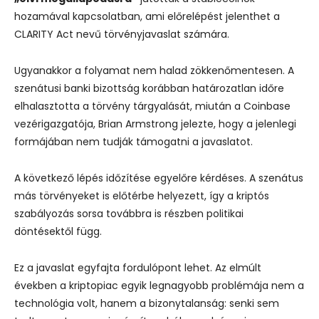
hozamával kapcsolatban, ami előrelépést jelenthet a
CLARITY Act nevű törvényjavaslat számára.
Ugyanakkor a folyamat nem halad zökkenőmentesen. A
szenátusi banki bizottság korábban határozatlan időre
elhalasztotta a törvény tárgyalását, miután a Coinbase
vezérigazgatója, Brian Armstrong jelezte, hogy a jelenlegi
formájában nem tudják támogatni a javaslatot.
A következő lépés időzítése egyelőre kérdéses. A szenátus
más törvényeket is előtérbe helyezett, így a kriptós
szabályozás sorsa továbbra is részben politikai
döntésektől függ.
Ez a javaslat egyfajta fordulópont lehet. Az elmúlt
években a kriptopiac egyik legnagyobb problémája nem a
technológia volt, hanem a bizonytalanság: senki sem