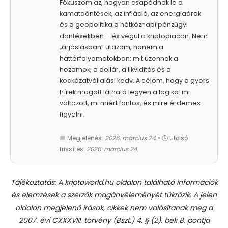
Fókuszom az, hogyan csapódnak le a
kamatdöntések, az infláció, az energiaárak
és a geopolitika a hétköznapi pénzügyi
döntésekben – és végül a kriptopiacon. Nem
„árjóslásban” utazom, hanem a
háttérfolyamatokban: mit üzennek a
hozamok, a dollár, a likviditás és a
kockázatvállalási kedv. A célom, hogy a gyors
hírek mögött látható legyen a logika: mi
változott, mi miért fontos, és mire érdemes
figyelni.
📅 Megjelenés:
2026. március 24.
• 🕓 Utolsó
frissítés:
2026. március 24.
Tájékoztatás: A kriptoworld.hu oldalon található információk
és elemzések a szerzők magánvéleményét tükrözik. A jelen
oldalon megjelenő írások, cikkek nem valósítanak meg a
2007. évi CXXXVIII. törvény (Bszt.) 4. § (2). bek 8. pontja