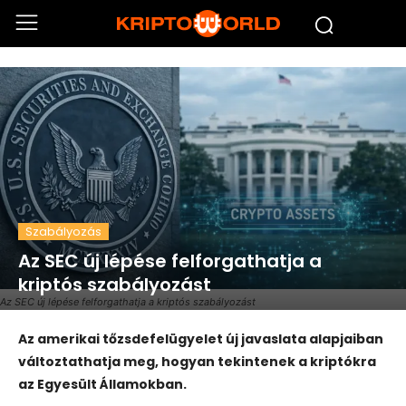
Szabályozás
Az SEC új lépése felforgathatja a
kriptós szabályozást
Az SEC új lépése felforgathatja a kriptós szabályozást
Az amerikai tőzsdefelügyelet új javaslata alapjaiban
változtathatja meg, hogyan tekintenek a kriptókra
az Egyesült Államokban.