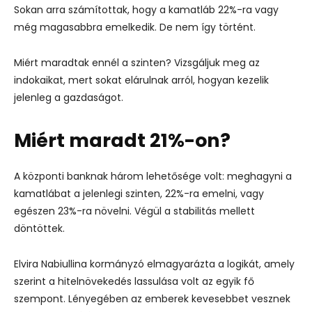
Sokan arra számítottak, hogy a kamatláb 22%-ra vagy
még magasabbra emelkedik. De nem így történt.
Miért maradtak ennél a szinten? Vizsgáljuk meg az
indokaikat, mert sokat elárulnak arról, hogyan kezelik
jelenleg a gazdaságot.
Miért maradt 21%-on?
A központi banknak három lehetősége volt: meghagyni a
kamatlábat a jelenlegi szinten, 22%-ra emelni, vagy
egészen 23%-ra növelni. Végül a stabilitás mellett
döntöttek.
Elvira Nabiullina kormányzó elmagyarázta a logikát, amely
szerint a hitelnövekedés lassulása volt az egyik fő
szempont. Lényegében az emberek kevesebbet vesznek