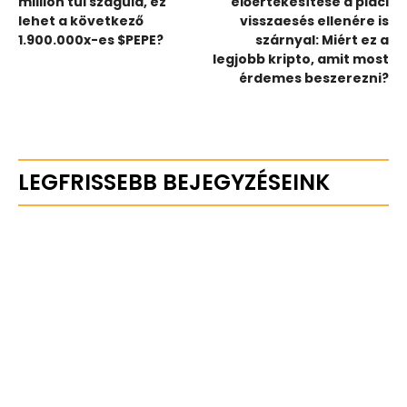
millión túl száguld, ez
előértékesítése a piaci
lehet a következő
visszaesés ellenére is
1.900.000x-es $PEPE?
szárnyal: Miért ez a
legjobb kripto, amit most
érdemes beszerezni?
LEGFRISSEBB BEJEGYZÉSEINK