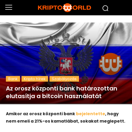
Bank
Kripto hírek
Szabályozás
Az orosz központi bank határozottan
elutasítja a bitcoin használatát
Amikor az orosz központi bank
bejelentette
, hogy
nem emeli a 21%-os kamatlábat, sokakat meglepett.