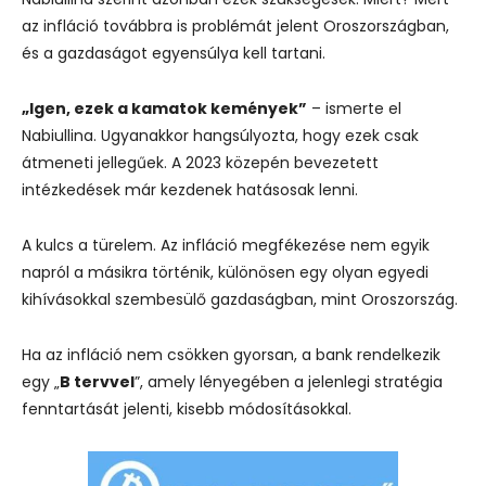
az infláció továbbra is problémát jelent Oroszországban,
és a gazdaságot egyensúlya kell tartani.
„Igen, ezek a kamatok kemények”
– ismerte el
Nabiullina. Ugyanakkor hangsúlyozta, hogy ezek csak
átmeneti jellegűek. A 2023 közepén bevezetett
intézkedések már kezdenek hatásosak lenni.
A kulcs a türelem. Az infláció megfékezése nem egyik
napról a másikra történik, különösen egy olyan egyedi
kihívásokkal szembesülő gazdaságban, mint Oroszország.
Ha az infláció nem csökken gyorsan, a bank rendelkezik
egy „
B tervvel
”, amely lényegében a jelenlegi stratégia
fenntartását jelenti, kisebb módosításokkal.