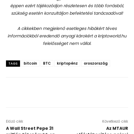
éppen ezért tájékozódjon részletesen és több forrásból,
szükség esetén konzultáljon befektetési tanácsadóval!
A cikkekben megjelenő esetleges hibákért téves
információkból eredendő anyagi károkért a kriptoworld.hu
felelősséget nem vállal.
bitcoin
BTC
kriptopénz
oroszország
TAGS
Előző cikk
Következő cikk
A Wall Street Pepe 31
Az MTAUR