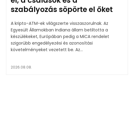
el, a csalások és a
szabályozás söpörte el őket
A kripto-ATM-ek világszerte visszaszorulnak. Az
Egyesült Államokban Indiana állam betiltotta a
készülékeket, Európában pedig a MiCA rendelet
szigorúbb engedélyezési és azonosítási
követelményeket vezetett be. Az...
2026.08.08.