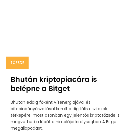
TŐZSDE
Bhután kriptopiacára is
belépne a Bitget
Bhutan eddig főként vízenergiájával és
bitcoinbányászatával került a digitális eszközök
térképére, most azonban egy jelentős kriptotőzsde is
megvetheti a lábát a himalájai királyságban A Bitget
megállapodást...