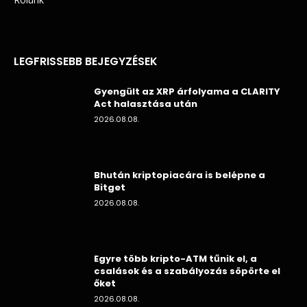
LEGFRISSEBB BEJEGYZÉSEK
Gyengült az XRP árfolyama a CLARITY
Act halasztása után
2026.08.08.
Bhután kriptopiacára is belépne a
Bitget
2026.08.08.
Egyre több kripto-ATM tűnik el, a
csalások és a szabályozás söpörte el
őket
2026.08.08.