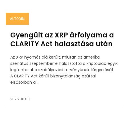
ALTCOIN
Gyengült az XRP árfolyama a
CLARITY Act halasztása után
Az XRP nyomás alá került, miután az amerikai
szenátus szeptemberre halasztotta a kriptopiac egyik
legfontosabb szabályozási törvényének tárgyalását.
A CLARITY Act körüli bizonytalanság ezúttal
elsősorban a...
2026.08.08.