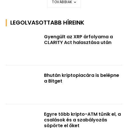
TOVÁBBIAK
LEGOLVASOTTABB HÍREINK
Gyengült az XRP árfolyama a
CLARITY Act halasztása után
Bhután kriptopiacára is belépne
a Bitget
Egyre több kripto-ATM tűnik el, a
csalások és a szabályozás
söpörte el őket