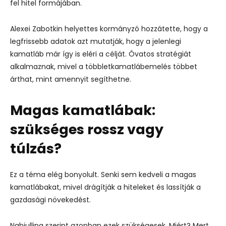
fel hitel formájában.
Alexei Zabotkin helyettes kormányzó hozzátette, hogy a
legfrissebb adatok azt mutatják, hogy a jelenlegi
kamatláb már így is eléri a célját. Óvatos stratégiát
alkalmaznak, mivel a többletkamatlábemelés többet
árthat, mint amennyit segíthetne.
Magas kamatlábak:
szükséges rossz vagy
túlzás?
Ez a téma elég bonyolult. Senki sem kedveli a magas
kamatlábakat, mivel drágítják a hiteleket és lassítják a
gazdasági növekedést.
Nabiullina szerint azonban ezek szükségesek. Miért? Mert