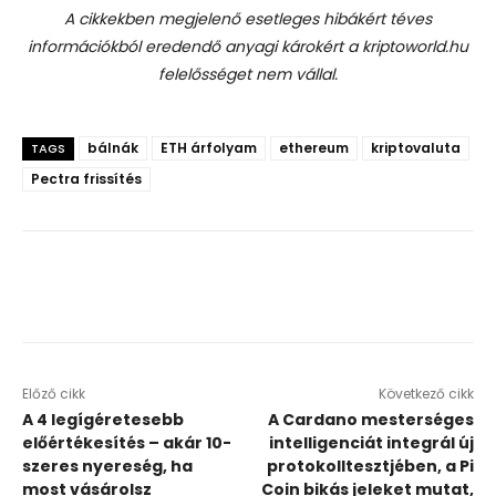
A cikkekben megjelenő esetleges hibákért téves
információkból eredendő anyagi károkért a kriptoworld.hu
felelősséget nem vállal.
bálnák
ETH árfolyam
ethereum
kriptovaluta
TAGS
Pectra frissítés
Előző cikk
Következő cikk
A 4 legígéretesebb
A Cardano mesterséges
előértékesítés – akár 10-
intelligenciát integrál új
szeres nyereség, ha
protokolltesztjében, a Pi
most vásárolsz
Coin bikás jeleket mutat,