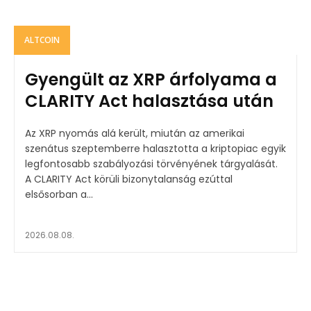
ALTCOIN
Gyengült az XRP árfolyama a
CLARITY Act halasztása után
Az XRP nyomás alá került, miután az amerikai
szenátus szeptemberre halasztotta a kriptopiac egyik
legfontosabb szabályozási törvényének tárgyalását.
A CLARITY Act körüli bizonytalanság ezúttal
elsősorban a...
2026.08.08.