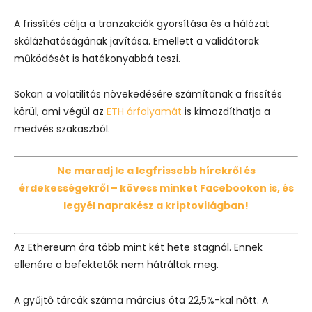
A frissítés célja a tranzakciók gyorsítása és a hálózat
skálázhatóságának javítása. Emellett a validátorok
működését is hatékonyabbá teszi.
Sokan a volatilitás növekedésére számítanak a frissítés
körül, ami végül az
ETH árfolyamát
is kimozdíthatja a
medvés szakaszból.
Ne maradj le a legfrissebb hírekről és
érdekességekről – kövess minket Facebookon is, és
legyél naprakész a kriptovilágban!
Az Ethereum ára több mint két hete stagnál. Ennek
ellenére a befektetők nem hátráltak meg.
A gyűjtő tárcák száma március óta 22,5%-kal nőtt. A