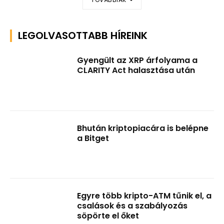
LEGOLVASOTTABB HÍREINK
Gyengült az XRP árfolyama a
CLARITY Act halasztása után
Bhután kriptopiacára is belépne
a Bitget
Egyre több kripto-ATM tűnik el, a
csalások és a szabályozás
söpörte el őket