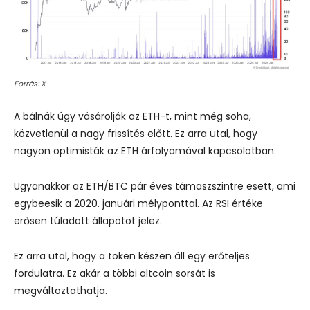
Forrás: X
A bálnák úgy vásárolják az ETH-t, mint még soha,
közvetlenül a nagy frissítés előtt. Ez arra utal, hogy
nagyon optimisták az ETH árfolyamával kapcsolatban.
Ugyanakkor az ETH/BTC pár éves támaszszintre esett, ami
egybeesik a 2020. januári mélyponttal. Az RSI értéke
erősen túladott állapotot jelez.
Ez arra utal, hogy a token készen áll egy erőteljes
fordulatra. Ez akár a többi altcoin sorsát is
megváltoztathatja.