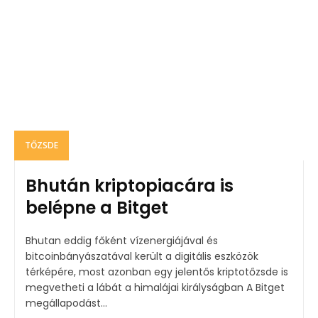
TŐZSDE
Bhután kriptopiacára is
belépne a Bitget
Bhutan eddig főként vízenergiájával és
bitcoinbányászatával került a digitális eszközök
térképére, most azonban egy jelentős kriptotőzsde is
megvetheti a lábát a himalájai királyságban A Bitget
megállapodást...