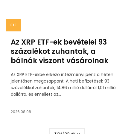
ETF
Az XRP ETF-ek bevételei 93
százalékot zuhantak, a
bálnák viszont vásárolnak
Az XRP ETF-ekbe érkező intézményi pénz a héten
jelentősen megcsappant. A heti befizetések 93
százalékkal zuhantak, 14,86 millió dollárról 1,01 millió
dollárra, és emellett az...
2026.08.08.
TOVÁBBIAK