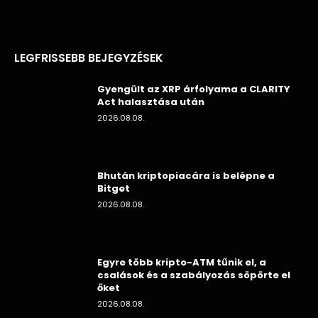
LEGFRISSEBB BEJEGYZÉSEK
Gyengült az XRP árfolyama a CLARITY
Act halasztása után
2026.08.08.
Bhután kriptopiacára is belépne a
Bitget
2026.08.08.
Egyre több kripto-ATM tűnik el, a
csalások és a szabályozás söpörte el
őket
2026.08.08.