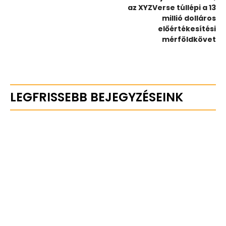
az XYZVerse túllépi a 13
millió dolláros
előértékesítési
mérföldkövet
LEGFRISSEBB BEJEGYZÉSEINK