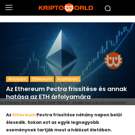
Árfolyam
Ethereum
Kriptopiac
Az Ethereum Pectra frissítése és annak
hatása az ETH árfolyamára
Az Ethereum (ETH) újra 4000 dollár felé tart – de elég lesz-e az erő a kitöréshez?
Az
Ethereum
Pectra frissítése néhány napon belül
élesedik. Sokan ezt az egyik legnagyobb
eseménynek tartják most a hálózat életében.