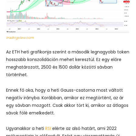
tradingview.com
Az ETH heti grafikonja szerint a második legnagyobb token
hosszabb konszolidáción mehet keresztül. Ez egy előre
meghatározott, 2500 és 1500 dollár közötti sávban
történhet.
Ennek fő oka, hogy a heti Gauss-csatorna most váltott
negatív irányba. Korábban, amikor ez megtörtént, az ár
egy sávban mozgott. Csak akkor tört ki, amikor az átlagos
sávok fölé emelkedett.
Ugyanakkor a heti
RSI
elérte az alsó határt, ami 2022