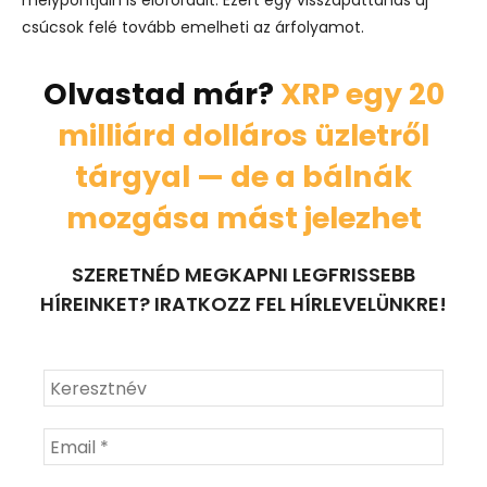
mélypontjain is előfordult. Ezért egy visszapattanás új
csúcsok felé tovább emelheti az árfolyamot.
Olvastad már?
XRP egy 20
milliárd dolláros üzletről
tárgyal — de a bálnák
mozgása mást jelezhet
SZERETNÉD MEGKAPNI LEGFRISSEBB
HÍREINKET? IRATKOZZ FEL HÍRLEVELÜNKRE!