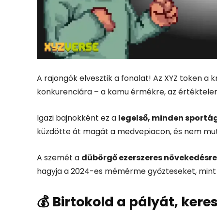
A rajongók elvesztik a fonalat! Az XYZ token a
konkurenciára – a kamu érmékre, az értéktelen
Igazi bajnokként ez a
legelső, minden sportág
küzdötte át magát a medvepiacon, és nem mutatj
A szemét a
dübörgő ezerszeres növekedésre
hagyja a 2024-es mémérme győzteseket, mint 
💰 Birtokold a pályát, kere