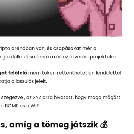
 kripto arénában van, és csapásokat mér a
 gazdálkodási sémákra és az átverési projektekre.
at felölelő
mém token rettenthetetlen lendülettel
a a lassulás jeleit.
szegezve , az XYZ arra hivatott, hogy maga mögött
a BOME és a WIF.
ss, amíg a tömeg játszik 💰