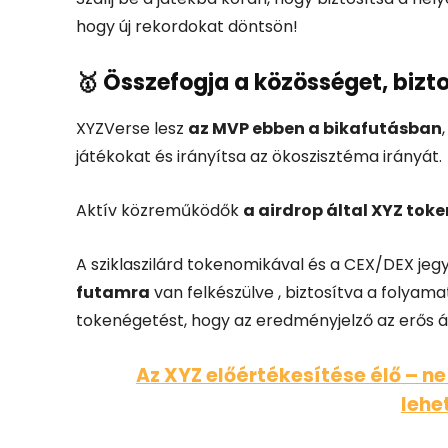
hogy új rekordokat döntsön!
🥇 Összefogja a közösséget, bizto
XYZVerse lesz
az MVP ebben a bikafutásban
játékokat és irányítsa az ökoszisztéma irányát.
Aktív közreműködők
a airdrop által XYZ tok
A sziklaszilárd tokenomikával és a CEX/DEX je
futamra
van felkészülve , biztosítva a folyam
tokenégetést, hogy az eredményjelző az erős ár 
Az XYZ előértékesítése élő – ne
lehe