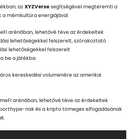
tékban; az
XYZVerse
segítségével megteremti a
ik a mémkultúra energiájával.
Fi arénában, lehetővé téve az érdekeltek
si lehetőségekkel felszerelt, szórakoztató
ási lehetőségekkel felszerelt
a be a játékba.
lláros kereskedési volumenére az amerikai
meFi arénában, lehetővé téve az érdekeltek
porthype-nak és a kripto tömeges elfogadásának
k.