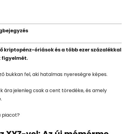
gbejegyzés
 kriptopénz-óriások és a több ezer százalékkal
 figyelmét.
ző bukkan fel, aki hatalmas nyereségre képes.
k ára jelenleg csak a cent töredéke, és amely
.
a piacot?
z XYZ-vel:
Az új mémérme