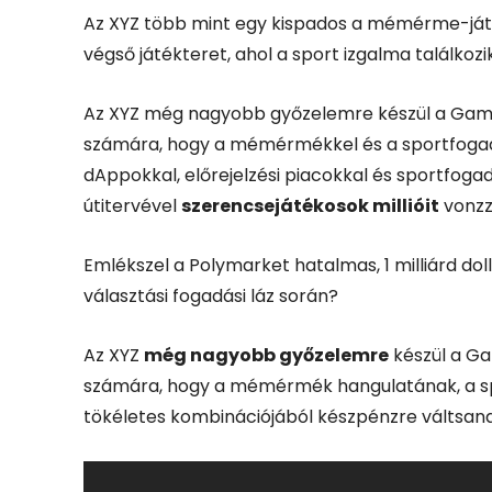
Az XYZ több mint egy kispados a mémérme-já
végső játékteret, ahol a sport izgalma találkoz
Az XYZ még nagyobb győzelemre készül a Game
számára, hogy a mémérmékkel és a sportfogadá
dAppokkal, előrejelzési piacokkal és sportfogad
útitervével
szerencsejátékosok millióit
vonzz
Emlékszel a Polymarket hatalmas, 1 milliárd do
választási fogadási láz során?
Az XYZ
még nagyobb győzelemre
készül a Ga
számára, hogy a mémérmék hangulatának, a s
tökéletes kombinációjából készpénzre váltsana