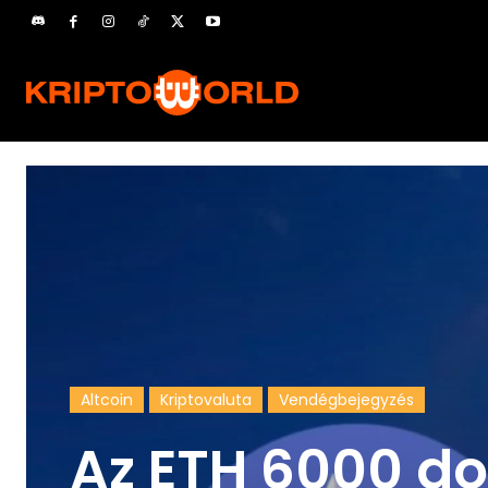
Altcoin
Kriptovaluta
Vendégbejegyzés
Az ETH 6000 dol