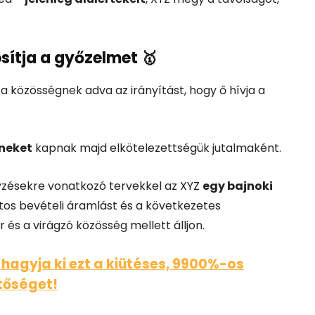
sítja a győzelmet 🥇
, a közösségnek adva az irányítást, hogy ő hívja a
eneket
kapnak majd elkötelezettségük jutalmaként.
gyzésekre vonatkozó tervekkel az XYZ
egy bajnoki
atos bevételi áramlást és a következetes
és a virágzó közösség mellett álljon.
 hagyja ki ezt a kiütéses, 9900%-os
tőséget!