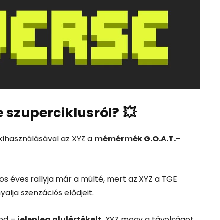
szuperciklusról?
💥
kihasználásával az XYZ a
mémérmék G.O.A.T.-
 éves rallyja már a múlté, mert az XYZ a TGE
nyalja szenzációs elődjeit.
yed –
jelenleg alulértékelt
, XYZ megy a távolságot,