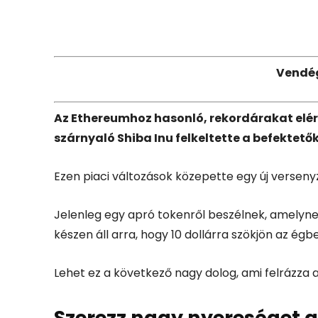
Facebook
X
Vendé
Az Ethereumhoz hasonló, rekordárakat elérő
szárnyaló Shiba Inu felkeltette a befektetők
Ezen piaci változások közepette egy új verseny
Jelenleg egy apró tokenről beszélnek, amelyne
készen áll arra, hogy 10 dollárra szökjön az égbe
Lehet ez a következő nagy dolog, ami felrázza 
Szerezz nagy nyereséget a