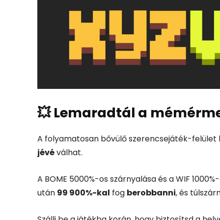
💥 Lemaradtál a mémérme 
A folyamatosan bővülő szerencsejáték-felület 
jévé
válhat.
A BOME 5000%-os szárnyalása és a WIF 1000%-os
után
99 900%-kal
fog
berobbanni
, és túlszár
Szállj be a játékba korán, hogy biztosítsd a hel