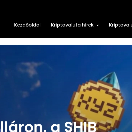
Kezdőoldal
Kriptovaluta hírek
Kriptoval
láron, a SHIB