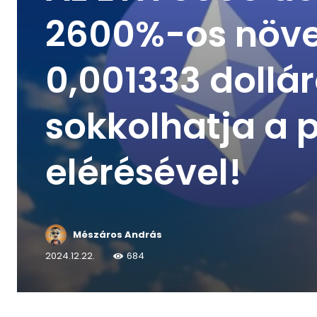
2600%-os növe
0,001333 dollá
sokkolhatja a p
elérésével!
Mészáros András
2024.12.22.
684