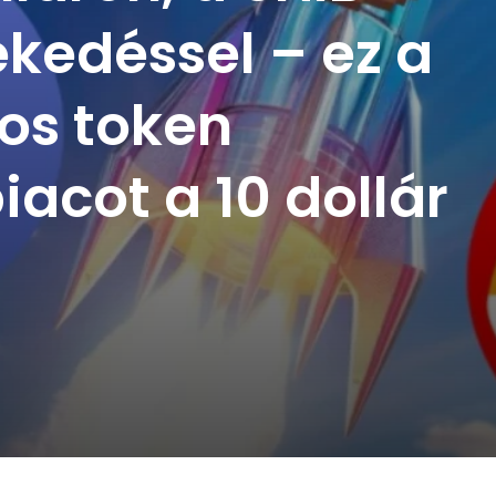
kedéssel – ez a
ros token
iacot a 10 dollár