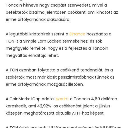
Toncoin hírneve nagy csapást szenvedett, mivel a
befektetők bizalma jelentősen csökkent, ami kihatott az
érme árfolyamának alakulására.
A legutóbbi kriptohírek szerint a
Binance
hozzáadta a
TON-t a Simple Earn Locked termékeihez, és sok
megfigyelő remélte, hogy ez a fejlesztés a Toncoin
megváltás elindítója lehet.
A TON azonban folytatta a csökkenő tendenciát, és a
szakértők most már kicsit pesszimistábbnak tűnnek az
érme árfolyamának mozgását illetően.
A CoinMarketCap adatai
szerint
a Toncoin 4,69 dolláron
kereskedik, ami 42,92%-os csökkenést jelent a június
közepén meghatározott aktuális ATH-hoz képest.
A TON árfolyam heti 11,94%-os veszteséggel és 56,06%-os