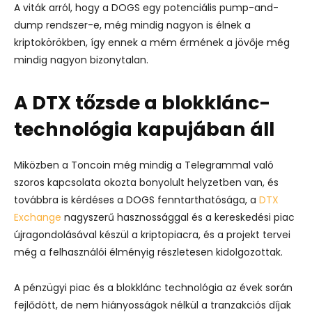
A viták arról, hogy a DOGS egy potenciális pump-and-
dump rendszer-e, még mindig nagyon is élnek a
kriptokörökben, így ennek a mém érmének a jövője még
mindig nagyon bizonytalan.
A DTX tőzsde a blokklánc-
technológia kapujában áll
Miközben a Toncoin még mindig a Telegrammal való
szoros kapcsolata okozta bonyolult helyzetben van, és
továbbra is kérdéses a DOGS fenntarthatósága, a
DTX
Exchange
nagyszerű hasznossággal és a kereskedési piac
újragondolásával készül a kriptopiacra, és a projekt tervei
még a felhasználói élményig részletesen kidolgozottak.
A pénzügyi piac és a blokklánc technológia az évek során
fejlődött, de nem hiányosságok nélkül a tranzakciós díjak