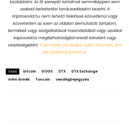
kockáztatni. Az itt szereplő tartalmat semmiképpen sem
szabad befektetési tanácsadásként kezelni. A
Kriptoworld.hu nem tehető felelőssé közvetlenül vagy
közvetetten az ezen az oldalon bemutatott tartalom,
termékek vagy szolgáltatások használatából vagy azokkal
kapcsolatos megbízhatóságból eredő károkért vagy
veszteségekért.
A témában javasoljuk saját cikkünket, ami
ide kattintva érhető el.
altcoin
DOGS
DTX
DTX Exchange
TAGS
mém érmék
Toncoin
vendégbejegyzés