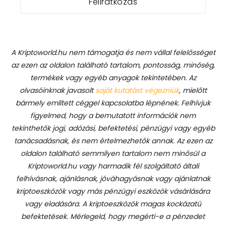
A Kriptoworld.hu nem támogatja és nem vállal felelősséget
az ezen az oldalon található tartalom, pontosság, minőség,
termékek vagy egyéb anyagok tekintetében. Az
olvasóinknak javasolt
saját kutatást végezniük
, mielőtt
bármely említett céggel kapcsolatba lépnének. Felhívjuk
figyelmed, hogy a bemutatott információk nem
tekinthetők jogi, adózási, befektetési, pénzügyi vagy egyéb
tanácsadásnak, és nem értelmezhetők annak. Az ezen az
oldalon található semmilyen tartalom nem minősül a
Kriptoworld.hu vagy harmadik fél szolgáltató általi
felhívásnak, ajánlásnak, jóváhagyásnak vagy ajánlatnak
kriptoeszközök vagy más pénzügyi eszközök vásárlására
vagy eladására. A kriptoeszközök magas kockázatú
befektetések. Mérlegeld, hogy megérti-e a pénzedet