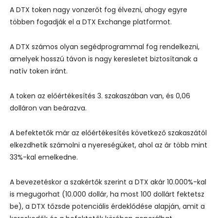
A DTX token nagy vonzerőt fog élvezni, ahogy egyre
többen fogadják el a DTX Exchange platformot.
A DTX számos olyan segédprogrammal fog rendelkezni,
amelyek hosszú távon is nagy keresletet biztosítanak a
natív token iránt.
A token az előértékesítés 3. szakaszában van, és 0,06
dolláron van beárazva.
A befektetők már az előértékesítés következő szakaszától
elkezdhetik számolni a nyereségüket, ahol az ár több mint
33%-kal emelkedne.
A bevezetéskor a szakértők szerint a DTX akár 10.000%-kal
is megugorhat (10.000 dollár, ha most 100 dollárt fektetsz
be), a DTX tőzsde potenciális érdeklődése alapján, amit a