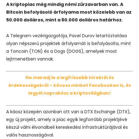
A kriptopiac még mindig némi zűrzavarban van. A
Bitcoin befolyásoló árfolyama most közelebb van az
50.000 dolláros, mint a 60.000 dolláros határhoz.
A Telegram vezérigazgatója, Pavel Durov letartóztatása
olyan népszerű projektek árfolyamát is befolyásolta, mint
a Toncoin (TON) és a Dogs (DOGS), amelyek most
lejtmenetben vannak.
Ne maradj le a legfrissebb hírekről és
érdekességekről – kövess minket Facebookon is, és
legyél naprakész a kriptovilágban!
A káosz közepén azonban ott van a DTX Exchange (DTX),
egy új projekt, amely a piac egyik legforróbb projektjévé
készül válni élvonalbeli kereskedési infrastruktúrájával és
valós hasznosságával.