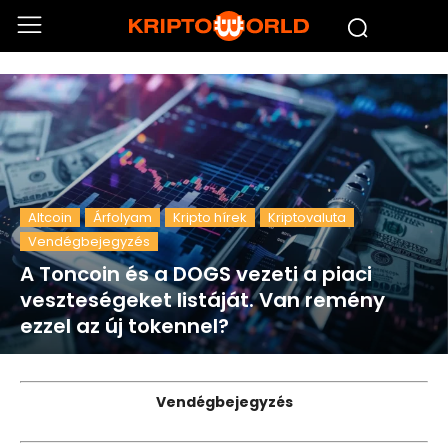
Altcoin
Árfolyam
Kripto hírek
Kriptovaluta
Vendégbejegyzés
A Toncoin és a DOGS vezeti a piaci
veszteségeket listáját. Van remény
ezzel az új tokennel?
Vendégbejegyzés