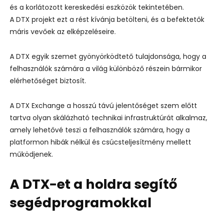
és a korlátozott kereskedési eszközök tekintetében.
A DTX projekt ezt a rést kívánja betölteni, és a befektetők
máris vevőek az elképzeléseire.
A DTX egyik szemet gyönyörködtető tulajdonsága, hogy a
felhasználók számára a világ különböző részein bármikor
elérhetőséget biztosít.
A DTX Exchange a hosszú távú jelentőséget szem előtt
tartva olyan skálázható technikai infrastruktúrát alkalmaz,
amely lehetővé teszi a felhasználók számára, hogy a
platformon hibák nélkül és csúcsteljesítmény mellett
működjenek.
A DTX-et a holdra segítő
segédprogramokkal