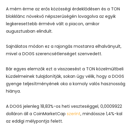
A mém érme az erős közösségi érdeklődésen és a TON
blokklánc növekvő népszerűségén lovagolva az egyik
legkeresettebb érmévé vált a piacon, amikor
augusztusban elindult.
Sajnálatos módon ez a rajongás mostanra elhalványult,
mivel a DOGS szerencsétlenséget szenvedett.
Bár egyes elemzők ezt a visszaesést a TON közelmúltbeli
küzdelmeinek tulajdonítják, sokan úgy vélik, hogy a DOGS
gyenge teljesítményének oka a komoly valós hasznosság
hiánya.
A DOGS jelenleg 18,83%-os heti veszteséggel, 0,0009922
dolláron áll a CoinMarketCap
szerint
, mindössze 1,4%-kal
az eddigi mélypontja felett.